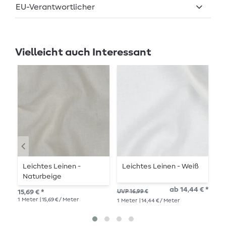
EU-Verantwortlicher
Vielleicht auch Interessant
Leichtes Leinen -
Leichtes Leinen - Weiß
L
Naturbeige
ab 14,44 € *
27,
15,69 € *
UVP 16,99 €
1
Me
1
Meter
| 15,69 € / Meter
1
Meter
| 14,44 € / Meter