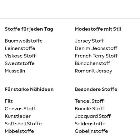
Stoffe für jeden Tag
Modestoffe mit Stil
Baumwollstoffe
Jersey Stoff
Leinenstoffe
Denim Jeansstoff
Viskose Stoff
French Terry Stoff
Sweatstoffe
Bündchenstoff
Musselin
Romanit Jersey
Für starke Nähideen
Besondere Stoffe
Filz
Tencel Stoff
Canvas Stoff
Bouclé Stoff
Kunstleder
Jacquard Stoff
Softshell Stoffe
Seidenstoffe
Möbelstoffe
Gobelinstoffe