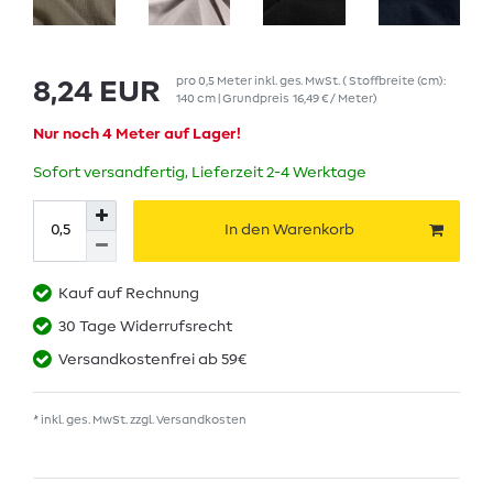
pro
0,5
Meter
inkl. ges. MwSt.
( Stoffbreite (cm):
8,24 EUR
140 cm | Grundpreis
16,49 € / Meter
)
Nur noch 4 Meter auf Lager!
Sofort versandfertig, Lieferzeit 2-4 Werktage
In den Warenkorb
Kauf auf Rechnung
30 Tage Widerrufsrecht
Versandkostenfrei ab 59€
* inkl. ges. MwSt. zzgl.
Versandkosten