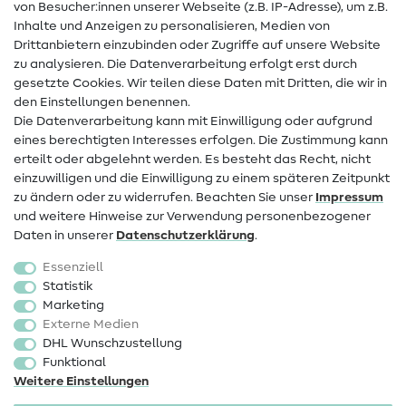
von Besucher:innen unserer Webseite (z.B. IP-Adresse), um z.B.
Hilfe & Kontakt
Inhalte und Anzeigen zu personalisieren, Medien von
Drittanbietern einzubinden oder Zugriffe auf unsere Website
Kontakt
zu analysieren. Die Datenverarbeitung erfolgt erst durch
Infos zum Betreiberwechsel
gesetzte Cookies. Wir teilen diese Daten mit Dritten, die wir in
den Einstellungen benennen.
FAQ
Die Datenverarbeitung kann mit Einwilligung oder aufgrund
eines berechtigten Interesses erfolgen. Die Zustimmung kann
Widerrufsrecht
erteilt oder abgelehnt werden. Es besteht das Recht, nicht
Beliebt
einzuwilligen und die Einwilligung zu einem späteren Zeitpunkt
zu ändern oder zu widerrufen. Beachten Sie unser
Impressum
und weitere Hinweise zur Verwendung personenbezogener
Stoffe
Daten in unserer
Daten­schutz­erklärung
.
Nähzubehör
Essenziell
Sale
Statistik
Marketing
Schnittmuster
Externe Medien
DHL Wunschzustellung
Funktional
Weitere Einstellungen