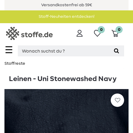
Versandkostenfrei ab 59€
Stoff-Neuheiten entdecken!
0
0
☰
Stoffreste
Leinen - Uni Stonewashed Navy