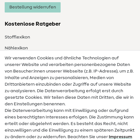
Bestellung widerrufen
Kostenlose Ratgeber
Stofflexikon
Nählexikon
Wir verwenden Cookies und ähnliche Technologien auf
Nähanleitungen
unserer Website und verarbeiten personenbezogene Daten
von Besucher:innen unserer Webseite (z.B. IP-Adresse), um z.B.
Hilfe & Kontakt
Inhalte und Anzeigen zu personalisieren, Medien von
Drittanbietern einzubinden oder Zugriffe auf unsere Website
Kontakt
zu analysieren. Die Datenverarbeitung erfolgt erst durch
Infos zum Betreiberwechsel
gesetzte Cookies. Wir teilen diese Daten mit Dritten, die wir in
den Einstellungen benennen.
FAQ
Die Datenverarbeitung kann mit Einwilligung oder aufgrund
eines berechtigten Interesses erfolgen. Die Zustimmung kann
Widerrufsrecht
erteilt oder abgelehnt werden. Es besteht das Recht, nicht
Beliebt
einzuwilligen und die Einwilligung zu einem späteren Zeitpunkt
zu ändern oder zu widerrufen. Beachten Sie unser
Impressum