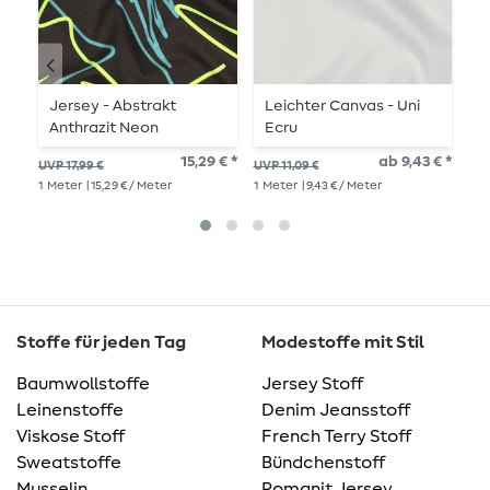
Jersey - Abstrakt
Leichter Canvas - Uni
L
Anthrazit Neon
Ecru
G
15,29 € *
ab 9,43 € *
UVP 17,99 €
UVP 11,09 €
UVP
1
Meter
| 15,29 € / Meter
1
Meter
| 9,43 € / Meter
1
Me
Stoffe für jeden Tag
Modestoffe mit Stil
Baumwollstoffe
Jersey Stoff
Leinenstoffe
Denim Jeansstoff
Viskose Stoff
French Terry Stoff
Sweatstoffe
Bündchenstoff
Musselin
Romanit Jersey