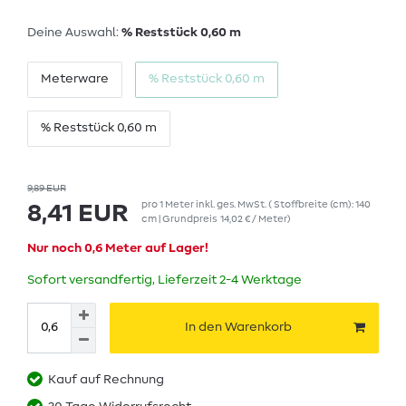
Deine Auswahl:
% Reststück 0,60 m
Meterware
% Reststück 0,60 m
% Reststück 0,60 m
9,89 EUR
pro
1
Meter
inkl. ges. MwSt.
( Stoffbreite (cm): 140
8,41 EUR
cm | Grundpreis
14,02 € / Meter
)
Nur noch 0,6 Meter auf Lager!
Sofort versandfertig, Lieferzeit 2-4 Werktage
In den Warenkorb
Kauf auf Rechnung