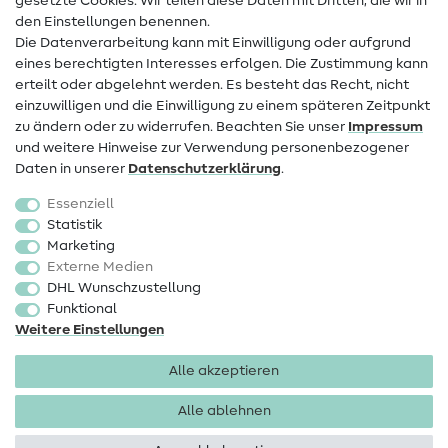
gesetzte Cookies. Wir teilen diese Daten mit Dritten, die wir in
den Einstellungen benennen.
FAQ
Die Datenverarbeitung kann mit Einwilligung oder aufgrund
eines berechtigten Interesses erfolgen. Die Zustimmung kann
Widerrufsrecht
erteilt oder abgelehnt werden. Es besteht das Recht, nicht
Beliebt
einzuwilligen und die Einwilligung zu einem späteren Zeitpunkt
zu ändern oder zu widerrufen. Beachten Sie unser
Impressum
und weitere Hinweise zur Verwendung personenbezogener
Stoffe
Daten in unserer
Daten­schutz­erklärung
.
Nähzubehör
Essenziell
Sale
Statistik
Marketing
Schnittmuster
Externe Medien
DHL Wunschzustellung
Funktional
Weitere Einstellungen
Alle akzeptieren
Impressum
Datenschutz
AGB
Widerrufsbelehrung
Alle ablehnen