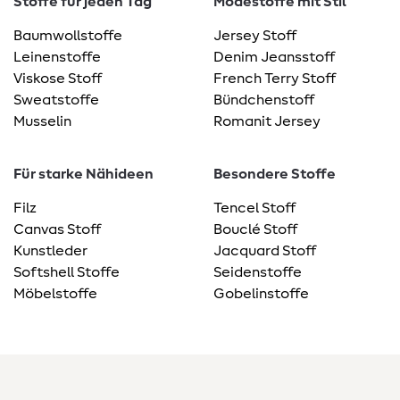
Stoffe für jeden Tag
Modestoffe mit Stil
Baumwollstoffe
Jersey Stoff
Leinenstoffe
Denim Jeansstoff
Viskose Stoff
French Terry Stoff
Sweatstoffe
Bündchenstoff
Musselin
Romanit Jersey
Für starke Nähideen
Besondere Stoffe
Filz
Tencel Stoff
Canvas Stoff
Bouclé Stoff
Kunstleder
Jacquard Stoff
Softshell Stoffe
Seidenstoffe
Möbelstoffe
Gobelinstoffe