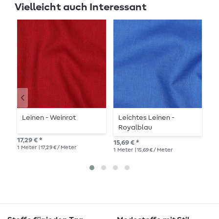
Vielleicht auch Interessant
Leinen - Weinrot
Leichtes Leinen -
L
Royalblau
17,29 € *
15,
15,69 € *
1
Meter
| 17,29 € / Meter
1
Me
1
Meter
| 15,69 € / Meter