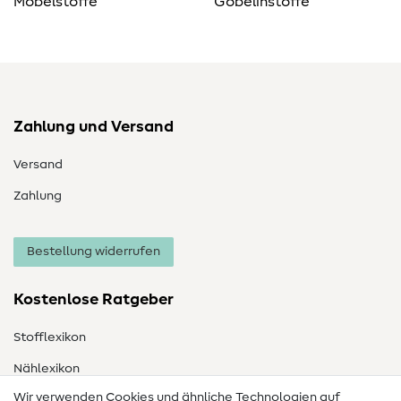
Möbelstoffe
Gobelinstoffe
Zahlung und Versand
Versand
Zahlung
Bestellung widerrufen
Kostenlose Ratgeber
Stofflexikon
Nählexikon
Wir verwenden Cookies und ähnliche Technologien auf
Nähanleitungen