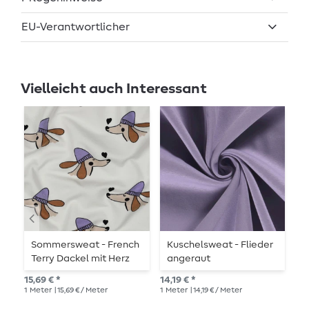
EU-Verantwortlicher
Vielleicht auch Interessant
Sommersweat - French
Kuschelsweat - Flieder
S
Terry Dackel mit Herz
angeraut
T
Ecru
S
15,69 € *
14,19 € *
13,
1
Meter
| 15,69 € / Meter
1
Meter
| 14,19 € / Meter
1
Me