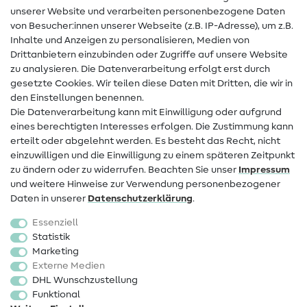
unserer Website und verarbeiten personenbezogene Daten
von Besucher:innen unserer Webseite (z.B. IP-Adresse), um z.B.
Hilfe & Kontakt
Inhalte und Anzeigen zu personalisieren, Medien von
Drittanbietern einzubinden oder Zugriffe auf unsere Website
Kontakt
zu analysieren. Die Datenverarbeitung erfolgt erst durch
Infos zum Betreiberwechsel
gesetzte Cookies. Wir teilen diese Daten mit Dritten, die wir in
den Einstellungen benennen.
FAQ
Die Datenverarbeitung kann mit Einwilligung oder aufgrund
eines berechtigten Interesses erfolgen. Die Zustimmung kann
Widerrufsrecht
erteilt oder abgelehnt werden. Es besteht das Recht, nicht
Beliebt
einzuwilligen und die Einwilligung zu einem späteren Zeitpunkt
zu ändern oder zu widerrufen. Beachten Sie unser
Impressum
und weitere Hinweise zur Verwendung personenbezogener
Stoffe
Daten in unserer
Daten­schutz­erklärung
.
Nähzubehör
Essenziell
Sale
Statistik
Marketing
Schnittmuster
Externe Medien
DHL Wunschzustellung
Funktional