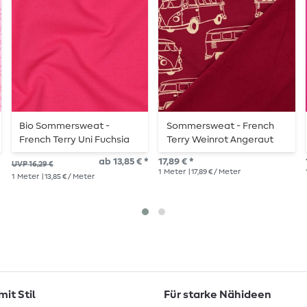
Bio Sommersweat -
Sommersweat - French
French Terry Uni Fuchsia
Terry Weinrot Angeraut
033
ab 13,85 € *
17,89 € *
UVP 16,29 €
1
Meter
| 17,89 € / Meter
1
Meter
| 13,85 € / Meter
it Stil
Für starke Nähideen