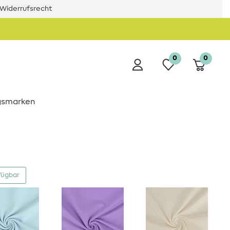
Widerrufsrecht
0
0
ngsmarken
fügbar