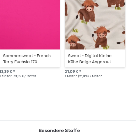
Sommersweat - French
Sweat - Digital Kleine
S
Terry Fuchsia 170
Kühe Beige Angeraut
W
Schlingenstruktur
A
13,39 € *
21,09 € *
17,
1
Meter
| 13,39 € / Meter
1
Meter
| 21,09 € / Meter
1
Me
Besondere Stoffe