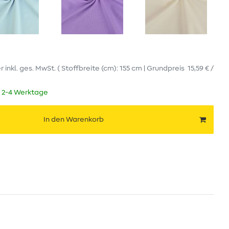
er
inkl. ges. MwSt.
( Stoffbreite (cm): 155 cm | Grundpreis
15,59 € /
t 2-4 Werktage
In den Warenkorb