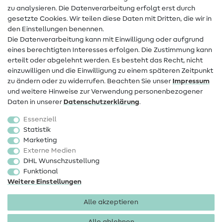
zu analysieren. Die Datenverarbeitung erfolgt erst durch
Infos zum Betreiberwechsel
gesetzte Cookies. Wir teilen diese Daten mit Dritten, die wir in
den Einstellungen benennen.
FAQ
Die Datenverarbeitung kann mit Einwilligung oder aufgrund
eines berechtigten Interesses erfolgen. Die Zustimmung kann
Widerrufsrecht
erteilt oder abgelehnt werden. Es besteht das Recht, nicht
Beliebt
einzuwilligen und die Einwilligung zu einem späteren Zeitpunkt
zu ändern oder zu widerrufen. Beachten Sie unser
Impressum
und weitere Hinweise zur Verwendung personenbezogener
Stoffe
Daten in unserer
Daten­schutz­erklärung
.
Nähzubehör
Essenziell
Sale
Statistik
Marketing
Schnittmuster
Externe Medien
DHL Wunschzustellung
Funktional
Weitere Einstellungen
Alle akzeptieren
Impressum
Datenschutz
AGB
Widerrufsbelehrung