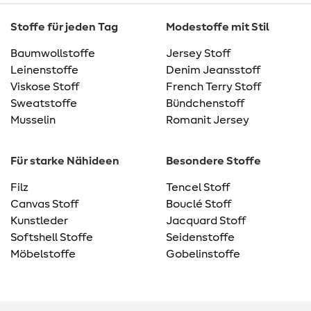
Stoffe für jeden Tag
Modestoffe mit Stil
Baumwollstoffe
Jersey Stoff
Leinenstoffe
Denim Jeansstoff
Viskose Stoff
French Terry Stoff
Sweatstoffe
Bündchenstoff
Musselin
Romanit Jersey
Für starke Nähideen
Besondere Stoffe
Filz
Tencel Stoff
Canvas Stoff
Bouclé Stoff
Kunstleder
Jacquard Stoff
Softshell Stoffe
Seidenstoffe
Möbelstoffe
Gobelinstoffe