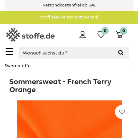
Versandkostenfrei ab 59€
Stoff-Neuheiten entdecken!
0
0
☰
Sweatstoffe
Sommersweat - French Terry
Orange