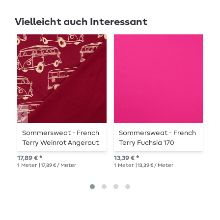
Vielleicht auch Interessant
Sommersweat - French
Sommersweat - French
S
Terry Weinrot Angeraut
Terry Fuchsia 170
K
Schlingenstruktur
17,89 € *
13,39 € *
21,
1
Meter
| 17,89 € / Meter
1
Meter
| 13,39 € / Meter
1
Me