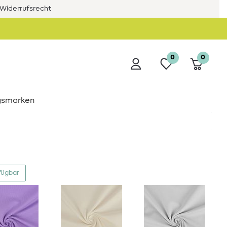
Widerrufsrecht
0
0
ngsmarken
fügbar