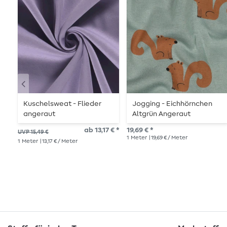
Kuschelsweat - Flieder
Jogging - Eichhörnchen
angeraut
Altgrün Angeraut
ab 13,17 € *
19,69 € *
UVP 15,49 €
1
Meter
| 19,69 € / Meter
1
Meter
| 13,17 € / Meter