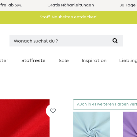
rei ab 59€
Gratis Nähanleitungen
30 Tage 
Stoff-Neuheiten entdecken!
ster
Stoffreste
Sale
Inspiration
Liebli
Auch in 41 weiteren Farben ver