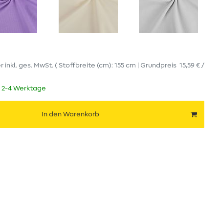
er
inkl. ges. MwSt.
( Stoffbreite (cm): 155 cm | Grundpreis
15,59 € /
t 2-4 Werktage
In den Warenkorb