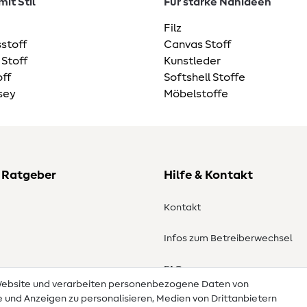
it Stil
Für starke Nähideen
Filz
stoff
Canvas Stoff
 Stoff
Kunstleder
ff
Softshell Stoffe
sey
Möbelstoffe
 Ratgeber
Hilfe & Kontakt
Kontakt
Infos zum Betreiberwechsel
en
FAQ
 Website und verarbeiten personenbezogene Daten von
te und Anzeigen zu personalisieren, Medien von Drittanbietern
Widerrufsrecht