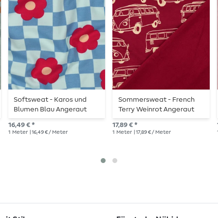
Softsweat - Karos und
Sommersweat - French
Blumen Blau Angeraut
Terry Weinrot Angeraut
16,49 € *
17,89 € *
1
Meter
| 16,49 € / Meter
1
Meter
| 17,89 € / Meter