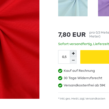
pro
0,5
Met
7,80 EUR
Meter
)
Sofort versandfertig, Lieferzei
Kauf auf Rechnung
30 Tage Widerrufsrecht
Versandkostenfrei ab 59€
* inkl. ges. MwSt. zzgl.
Versandkosten