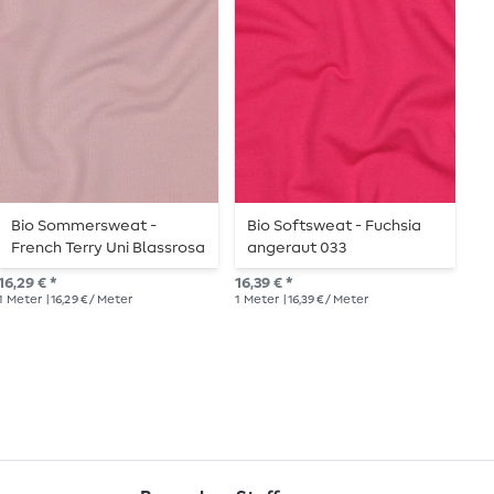
Bio Sommersweat -
Bio Softsweat - Fuchsia
S
French Terry Uni Blassrosa
angeraut 033
T
047
16,29 € *
16,39 € *
15,
1
Meter
| 16,29 € / Meter
1
Meter
| 16,39 € / Meter
1
Me