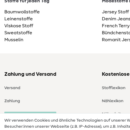
Stoffe für jeden Tag
Modestoffe m
Baumwollstoffe
Jersey Stoff
Leinenstoffe
Denim Jeans
Viskose Stoff
French Terry
Sweatstoffe
Bündchensto
Musselin
Romanit Jer
Zahlung und Versand
Kostenlose
Versand
Stofflexikon
Zahlung
Nählexikon
Nähanleitung
Bestellung widerrufen
Wir verwenden Cookies und ähnliche Technologien auf unserer
Besucher:innen unserer Webseite (z.B. IP-Adresse), um z.B. Inhal