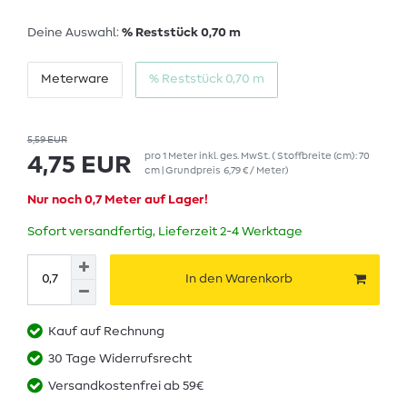
Deine Auswahl:
% Reststück 0,70 m
Meterware
% Reststück 0,70 m
5,59 EUR
pro
1
Meter
inkl. ges. MwSt.
( Stoffbreite (cm): 70
4,75 EUR
cm | Grundpreis
6,79 € / Meter
)
Nur noch 0,7 Meter auf Lager!
Sofort versandfertig, Lieferzeit 2-4 Werktage
In den Warenkorb
Kauf auf Rechnung
30 Tage Widerrufsrecht
Versandkostenfrei ab 59€