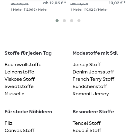
ab 12,06 € *
10,02 € *
10,
UVP 14,19 €
UVP 11,79 €
1
Me
1
Meter
| 12,06 € / Meter
1
Meter
| 10,02 € / Meter
Stoffe für jeden Tag
Modestoffe mit Stil
Baumwollstoffe
Jersey Stoff
Leinenstoffe
Denim Jeansstoff
Viskose Stoff
French Terry Stoff
Sweatstoffe
Bündchenstoff
Musselin
Romanit Jersey
Für starke Nähideen
Besondere Stoffe
Filz
Tencel Stoff
Canvas Stoff
Bouclé Stoff