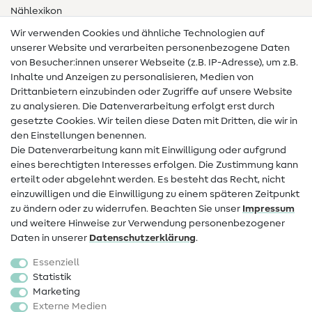
Nählexikon
Wir verwenden Cookies und ähnliche Technologien auf
Nähanleitungen
unserer Website und verarbeiten personenbezogene Daten
von Besucher:innen unserer Webseite (z.B. IP-Adresse), um z.B.
Hilfe & Kontakt
Inhalte und Anzeigen zu personalisieren, Medien von
Drittanbietern einzubinden oder Zugriffe auf unsere Website
Kontakt
zu analysieren. Die Datenverarbeitung erfolgt erst durch
Infos zum Betreiberwechsel
gesetzte Cookies. Wir teilen diese Daten mit Dritten, die wir in
den Einstellungen benennen.
FAQ
Die Datenverarbeitung kann mit Einwilligung oder aufgrund
eines berechtigten Interesses erfolgen. Die Zustimmung kann
Widerrufsrecht
erteilt oder abgelehnt werden. Es besteht das Recht, nicht
Beliebt
einzuwilligen und die Einwilligung zu einem späteren Zeitpunkt
zu ändern oder zu widerrufen. Beachten Sie unser
Impressum
und weitere Hinweise zur Verwendung personenbezogener
Stoffe
Daten in unserer
Daten­schutz­erklärung
.
Nähzubehör
Essenziell
Sale
Statistik
Marketing
Schnittmuster
Externe Medien