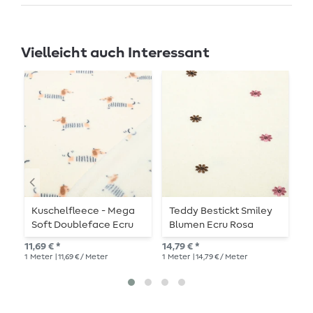
Vielleicht auch Interessant
Kuschelfleece - Mega
Teddy Bestickt Smiley
T
Soft Doubleface Ecru
Blumen Ecru Rosa
B
11,69 € *
14,79 € *
14,
1
Meter
| 11,69 € / Meter
1
Meter
| 14,79 € / Meter
1
Me