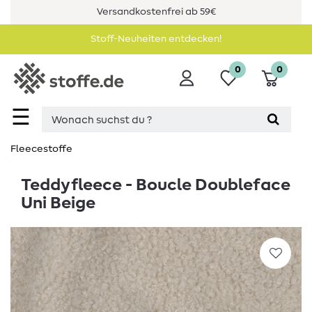
Versandkostenfrei ab 59€
Stoff-Neuheiten entdecken!
0
0
☰
Fleecestoffe
Teddyfleece - Boucle Doubleface
Uni Beige