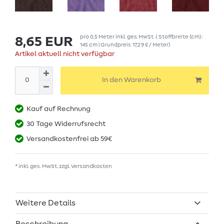
pro
0,5
Meter
inkl. ges. MwSt.
( Stoffbreite (cm):
8,65 EUR
145 cm | Grundpreis
17,29 € / Meter
)
Artikel aktuell nicht verfügbar
In den Warenkorb
Kauf auf Rechnung
30 Tage Widerrufsrecht
Versandkostenfrei ab 59€
* inkl. ges. MwSt. zzgl.
Versandkosten
Weitere Details