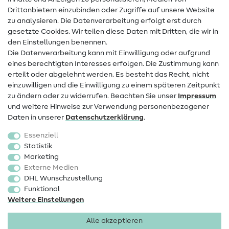
Drittanbietern einzubinden oder Zugriffe auf unsere Website
Kontakt
zu analysieren. Die Datenverarbeitung erfolgt erst durch
Infos zum Betreiberwechsel
gesetzte Cookies. Wir teilen diese Daten mit Dritten, die wir in
den Einstellungen benennen.
FAQ
Die Datenverarbeitung kann mit Einwilligung oder aufgrund
eines berechtigten Interesses erfolgen. Die Zustimmung kann
Widerrufsrecht
erteilt oder abgelehnt werden. Es besteht das Recht, nicht
Beliebt
einzuwilligen und die Einwilligung zu einem späteren Zeitpunkt
zu ändern oder zu widerrufen. Beachten Sie unser
Impressum
und weitere Hinweise zur Verwendung personenbezogener
Stoffe
Daten in unserer
Daten­schutz­erklärung
.
Nähzubehör
Essenziell
Sale
Statistik
Marketing
Schnittmuster
Externe Medien
DHL Wunschzustellung
Funktional
Weitere Einstellungen
Alle akzeptieren