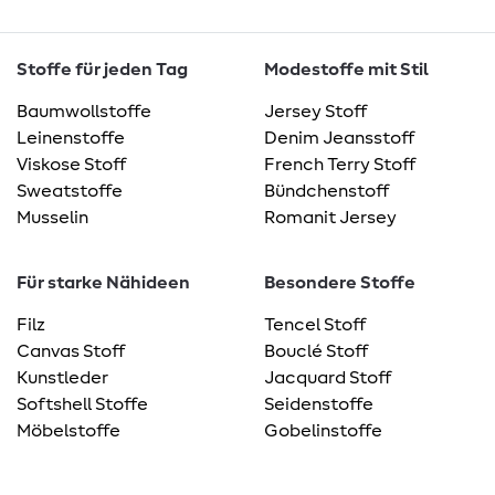
Stoffe für jeden Tag
Modestoffe mit Stil
Baumwollstoffe
Jersey Stoff
Leinenstoffe
Denim Jeansstoff
Viskose Stoff
French Terry Stoff
Sweatstoffe
Bündchenstoff
Musselin
Romanit Jersey
Für starke Nähideen
Besondere Stoffe
Filz
Tencel Stoff
Canvas Stoff
Bouclé Stoff
Kunstleder
Jacquard Stoff
Softshell Stoffe
Seidenstoffe
Möbelstoffe
Gobelinstoffe