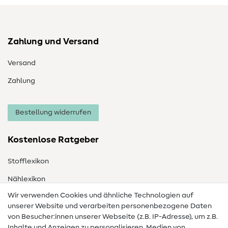
Zahlung und Versand
Versand
Zahlung
Bestellung widerrufen
Kostenlose Ratgeber
Stofflexikon
Nählexikon
Wir verwenden Cookies und ähnliche Technologien auf
Nähanleitungen
unserer Website und verarbeiten personenbezogene Daten
von Besucher:innen unserer Webseite (z.B. IP-Adresse), um z.B.
Hilfe & Kontakt
Inhalte und Anzeigen zu personalisieren, Medien von