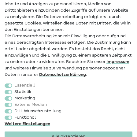
Inhalte und Anzeigen zu personalisieren, Medien von
Drittanbietern einzubinden oder Zugriffe auf unsere Website
Kontakt
zu analysieren. Die Datenverarbeitung erfolgt erst durch
Infos zum Betreiberwechsel
gesetzte Cookies. Wir teilen diese Daten mit Dritten, die wir in
den Einstellungen benennen.
FAQ
Die Datenverarbeitung kann mit Einwilligung oder aufgrund
eines berechtigten Interesses erfolgen. Die Zustimmung kann
Widerrufsrecht
erteilt oder abgelehnt werden. Es besteht das Recht, nicht
Beliebt
einzuwilligen und die Einwilligung zu einem späteren Zeitpunkt
zu ändern oder zu widerrufen. Beachten Sie unser
Impressum
und weitere Hinweise zur Verwendung personenbezogener
Stoffe
Daten in unserer
Daten­schutz­erklärung
.
Nähzubehör
Essenziell
Sale
Statistik
Marketing
Schnittmuster
Externe Medien
DHL Wunschzustellung
Funktional
Weitere Einstellungen
Alle akzeptieren