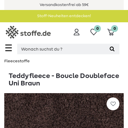
Versandkostenfrei ab 59€
Stoff-Neuheiten entdecken!
0
0
☰
Fleecestoffe
Teddyfleece - Boucle Doubleface
Uni Braun