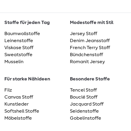
Stoffe für jeden Tag
Modestoffe mit Stil
Baumwollstoffe
Jersey Stoff
Leinenstoffe
Denim Jeansstoff
Viskose Stoff
French Terry Stoff
Sweatstoffe
Bündchenstoff
Musselin
Romanit Jersey
Für starke Nähideen
Besondere Stoffe
Filz
Tencel Stoff
Canvas Stoff
Bouclé Stoff
Kunstleder
Jacquard Stoff
Softshell Stoffe
Seidenstoffe
Möbelstoffe
Gobelinstoffe