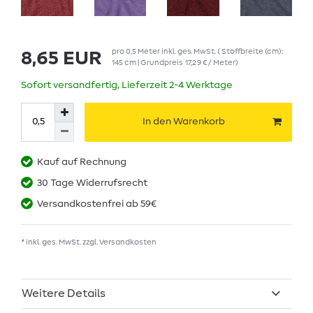
pro
0,5
Meter
inkl. ges. MwSt.
( Stoffbreite (cm):
8,65 EUR
145 cm | Grundpreis
17,29 € / Meter
)
Sofort versandfertig, Lieferzeit 2-4 Werktage
In den Warenkorb
Kauf auf Rechnung
30 Tage Widerrufsrecht
Versandkostenfrei ab 59€
* inkl. ges. MwSt. zzgl.
Versandkosten
Weitere Details