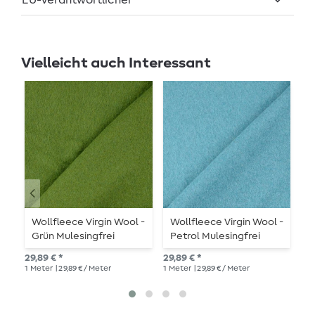
EU-Verantwortlicher
Vielleicht auch Interessant
Wollfleece Virgin Wool -
Wollfleece Virgin Wool -
W
Grün Mulesingfrei
Petrol Mulesingfrei
B
29,89 € *
29,89 € *
29,
1
Meter
| 29,89 € / Meter
1
Meter
| 29,89 € / Meter
1
Me