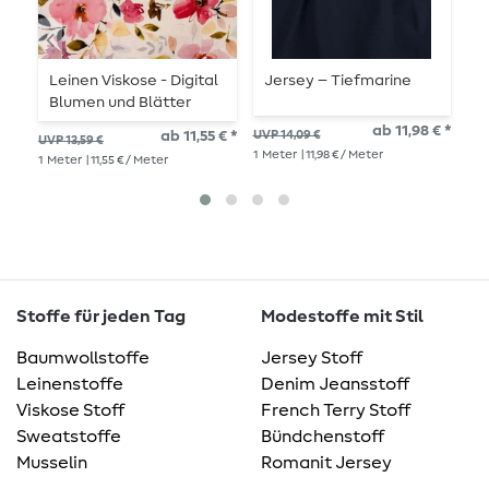
Leinen Viskose - Digital
Jersey – Tiefmarine
V
Blumen und Blätter
B
Beige
ab 11,98 € *
ab 11,55 € *
UVP 14,09 €
UVP 13,59 €
UVP
1
Meter
| 11,98 € / Meter
1
Meter
| 11,55 € / Meter
1
Me
Stoffe für jeden Tag
Modestoffe mit Stil
Baumwollstoffe
Jersey Stoff
Leinenstoffe
Denim Jeansstoff
Viskose Stoff
French Terry Stoff
Sweatstoffe
Bündchenstoff
Musselin
Romanit Jersey