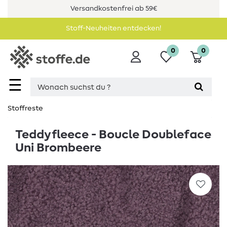
Versandkostenfrei ab 59€
Stoff-Neuheiten entdecken!
0
0
☰
Stoffreste
Teddyfleece - Boucle Doubleface
Uni Brombeere