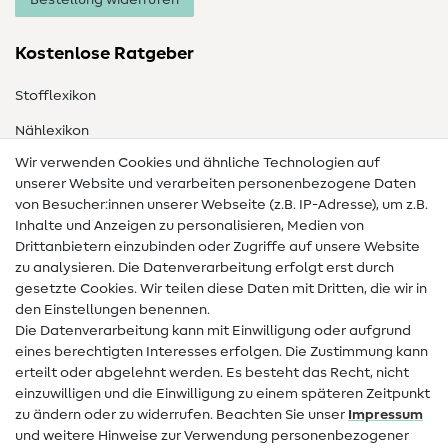
Bestellung widerrufen
Kostenlose Ratgeber
Stofflexikon
Nählexikon
Wir verwenden Cookies und ähnliche Technologien auf
Nähanleitungen
unserer Website und verarbeiten personenbezogene Daten
von Besucher:innen unserer Webseite (z.B. IP-Adresse), um z.B.
Hilfe & Kontakt
Inhalte und Anzeigen zu personalisieren, Medien von
Drittanbietern einzubinden oder Zugriffe auf unsere Website
Kontakt
zu analysieren. Die Datenverarbeitung erfolgt erst durch
Infos zum Betreiberwechsel
gesetzte Cookies. Wir teilen diese Daten mit Dritten, die wir in
den Einstellungen benennen.
FAQ
Die Datenverarbeitung kann mit Einwilligung oder aufgrund
eines berechtigten Interesses erfolgen. Die Zustimmung kann
Widerrufsrecht
erteilt oder abgelehnt werden. Es besteht das Recht, nicht
Beliebt
einzuwilligen und die Einwilligung zu einem späteren Zeitpunkt
zu ändern oder zu widerrufen. Beachten Sie unser
Impressum
und weitere Hinweise zur Verwendung personenbezogener
Stoffe