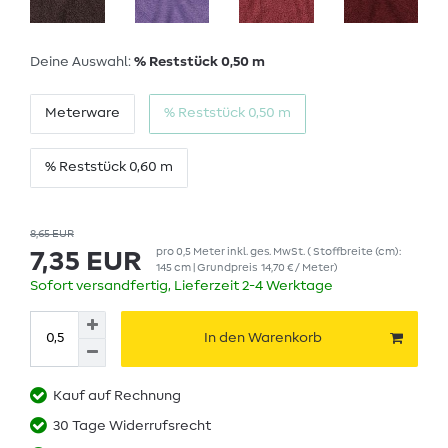
Deine Auswahl:
% Reststück 0,50 m
Meterware
% Reststück 0,50 m
% Reststück 0,60 m
8,65 EUR
pro
0,5
Meter
inkl. ges. MwSt.
( Stoffbreite (cm):
7,35 EUR
145 cm | Grundpreis
14,70 € / Meter
)
Sofort versandfertig, Lieferzeit 2-4 Werktage
In den Warenkorb
Kauf auf Rechnung
30 Tage Widerrufsrecht