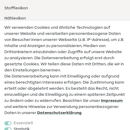
Stofflexikon
Nählexikon
Wir verwenden Cookies und ähnliche Technologien auf
Nähanleitungen
unserer Website und verarbeiten personenbezogene Daten
von Besucher:innen unserer Webseite (z.B. IP-Adresse), um z.B.
Hilfe & Kontakt
Inhalte und Anzeigen zu personalisieren, Medien von
Drittanbietern einzubinden oder Zugriffe auf unsere Website
Kontakt
zu analysieren. Die Datenverarbeitung erfolgt erst durch
Infos zum Betreiberwechsel
gesetzte Cookies. Wir teilen diese Daten mit Dritten, die wir in
den Einstellungen benennen.
FAQ
Die Datenverarbeitung kann mit Einwilligung oder aufgrund
eines berechtigten Interesses erfolgen. Die Zustimmung kann
Widerrufsrecht
erteilt oder abgelehnt werden. Es besteht das Recht, nicht
Beliebt
einzuwilligen und die Einwilligung zu einem späteren Zeitpunkt
zu ändern oder zu widerrufen. Beachten Sie unser
Impressum
und weitere Hinweise zur Verwendung personenbezogener
Stoffe
Daten in unserer
Daten­schutz­erklärung
.
Nähzubehör
Essenziell
Sale
Statistik