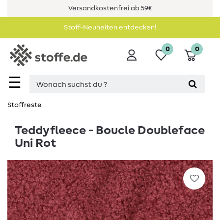
Versandkostenfrei ab 59€
Stoff-Neuheiten entdecken!
0
0
☰
Stoffreste
Teddyfleece - Boucle Doubleface
Uni Rot