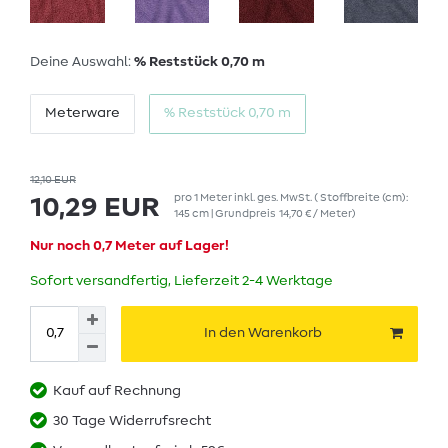
Deine Auswahl:
% Reststück 0,70 m
Meterware
% Reststück 0,70 m
12,10 EUR
pro
1
Meter
inkl. ges. MwSt.
( Stoffbreite (cm):
10,29 EUR
145 cm | Grundpreis
14,70 € / Meter
)
Nur noch 0,7 Meter auf Lager!
Sofort versandfertig, Lieferzeit 2-4 Werktage
In den Warenkorb
Kauf auf Rechnung
30 Tage Widerrufsrecht