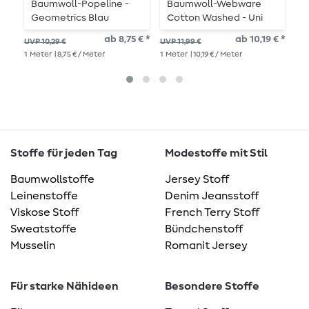
Baumwoll-Popeline -
Baumwoll-Webware
C
Geometrics Blau
Cotton Washed - Uni
U
Taupe
ab 8,75 € *
ab 10,19 € *
ab 
UVP 10,29 €
UVP 11,99 €
1
Me
1
Meter
| 8,75 € / Meter
1
Meter
| 10,19 € / Meter
Stoffe für jeden Tag
Modestoffe mit Stil
Baumwollstoffe
Jersey Stoff
Leinenstoffe
Denim Jeansstoff
Viskose Stoff
French Terry Stoff
Sweatstoffe
Bündchenstoff
Musselin
Romanit Jersey
Für starke Nähideen
Besondere Stoffe