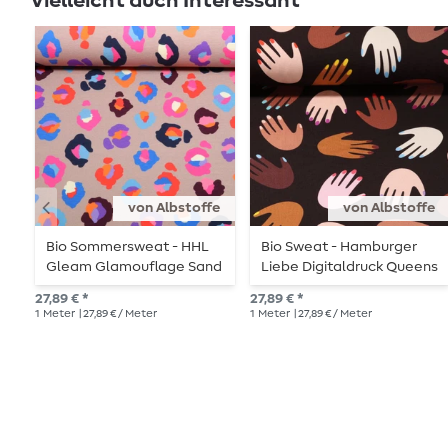
Vielleicht auch Interessant
von Albstoffe
von Albstoffe
Bio Sommersweat - HHL
Bio Sweat - Hamburger
Gleam Glamouflage Sand
Liebe Digitaldruck Queens
United High Five Braun
27,89 € *
27,89 € *
1
Meter
| 27,89 € / Meter
1
Meter
| 27,89 € / Meter