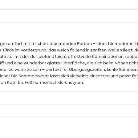
ekomfort mit frischen, leuchtenden Farben – ideal für moderne Li
es Türkis im Vordergrund, das weich fallend in sanften Wellen liegt, 
te, mit der du spielend leicht effektvolle Kombinationen zauberst 
und eine wunderbar glatte Oberfläche, die sich beim Nähen richtig
ck oder zu warm zu sein – perfekt für Übergangszeiten, kühle Som
ieser Bio Sommersweat lässt sich vielseitig einsetzen und passt f
von Kopf bis Fuß harmonisch durchstylen.