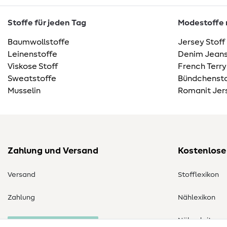
Stoffe für jeden Tag
Modestoffe m
Baumwollstoffe
Jersey Stoff
Leinenstoffe
Denim Jeans
Viskose Stoff
French Terry
Sweatstoffe
Bündchensto
Musselin
Romanit Jer
Zahlung und Versand
Kostenlose
Versand
Stofflexikon
Zahlung
Nählexikon
Nähanleitung
Bestellung widerrufen