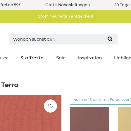
rei ab 59€
Gratis Nähanleitungen
30 Tage 
Stoff-Neuheiten entdecken!
ster
Stoffreste
Sale
Inspiration
Liebli
 Terra
Auch in 18 weiteren Farben ver