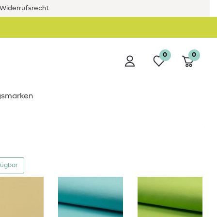
Widerrufsrecht
0
0
ngsmarken
fügbar