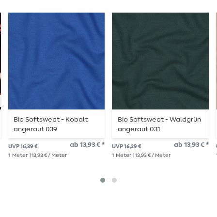
Bio Softsweat - Kobalt
Bio Softsweat - Waldgrün
angeraut 039
angeraut 031
ab 13,93 € *
ab 13,93 € *
UVP 16,39 €
UVP 16,39 €
1
Meter
| 13,93 € / Meter
1
Meter
| 13,93 € / Meter