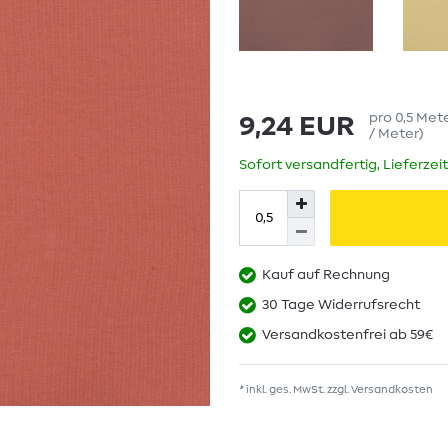
pro
0,5
Met
9,24 EUR
/ Meter
)
Sofort versandfertig, Lieferzei
Kauf auf Rechnung
30 Tage Widerrufsrecht
Versandkostenfrei ab 59€
* inkl. ges. MwSt. zzgl.
Versandkosten