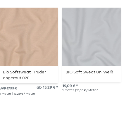
Bio Softsweat - Puder
BIO Soft Sweat Uni Weiß
B
angeraut 020
19,09 € *
19,
ab 15,29 € *
UVP 17,99 €
1
Meter
| 19,09 € / Meter
1
Me
1
Meter
| 15,29 € / Meter