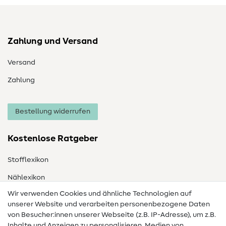
Zahlung und Versand
Versand
Zahlung
Bestellung widerrufen
Kostenlose Ratgeber
Stofflexikon
Nählexikon
Wir verwenden Cookies und ähnliche Technologien auf
Nähanleitungen
unserer Website und verarbeiten personenbezogene Daten
von Besucher:innen unserer Webseite (z.B. IP-Adresse), um z.B.
Hilfe & Kontakt
Inhalte und Anzeigen zu personalisieren, Medien von