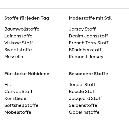
Stoffe für jeden Tag
Modestoffe mit Stil
Baumwollstoffe
Jersey Stoff
Leinenstoffe
Denim Jeansstoff
Viskose Stoff
French Terry Stoff
Sweatstoffe
Bündchenstoff
Musselin
Romanit Jersey
Für starke Nähideen
Besondere Stoffe
Filz
Tencel Stoff
Canvas Stoff
Bouclé Stoff
Kunstleder
Jacquard Stoff
Softshell Stoffe
Seidenstoffe
Möbelstoffe
Gobelinstoffe