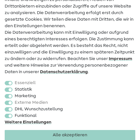
Drittanbietern einzubinden oder Zugriffe auf unsere Website
Kontakt
zu analysieren. Die Datenverarbeitung erfolgt erst durch
Infos zum Betreiberwechsel
gesetzte Cookies. Wir teilen diese Daten mit Dritten, die wir in
den Einstellungen benennen.
FAQ
Die Datenverarbeitung kann mit Einwilligung oder aufgrund
eines berechtigten Interesses erfolgen. Die Zustimmung kann
Widerrufsrecht
erteilt oder abgelehnt werden. Es besteht das Recht, nicht
Beliebt
einzuwilligen und die Einwilligung zu einem späteren Zeitpunkt
zu ändern oder zu widerrufen. Beachten Sie unser
Impressum
und weitere Hinweise zur Verwendung personenbezogener
Stoffe
Daten in unserer
Daten­schutz­erklärung
.
Nähzubehör
Essenziell
Sale
Statistik
Marketing
Schnittmuster
Externe Medien
DHL Wunschzustellung
Funktional
Weitere Einstellungen
Alle akzeptieren