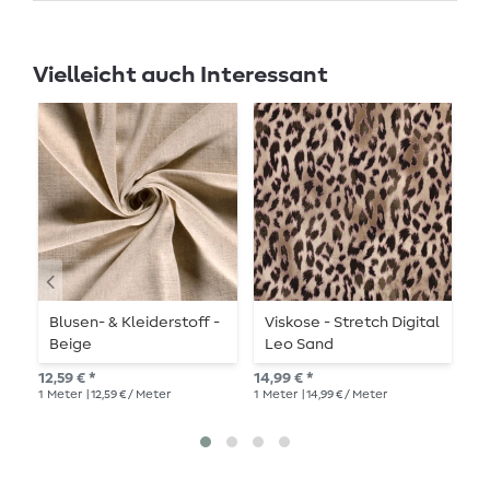
Vielleicht auch Interessant
Blusen- & Kleiderstoff -
Viskose - Stretch Digital
V
Beige
Leo Sand
L
12,59 € *
14,99 € *
10,
1
Meter
| 12,59 € / Meter
1
Meter
| 14,99 € / Meter
1
Me