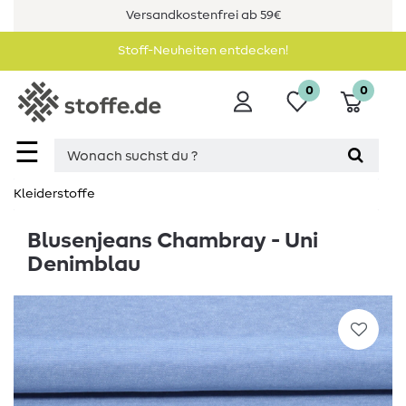
Versandkostenfrei ab 59€
Stoff-Neuheiten entdecken!
0
0
☰
Kleiderstoffe
Blusenjeans Chambray - Uni
Denimblau