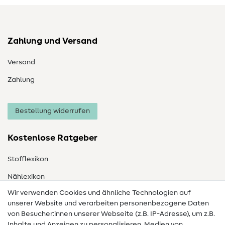
Zahlung und Versand
Versand
Zahlung
Bestellung widerrufen
Kostenlose Ratgeber
Stofflexikon
Nählexikon
Wir verwenden Cookies und ähnliche Technologien auf
Nähanleitungen
unserer Website und verarbeiten personenbezogene Daten
von Besucher:innen unserer Webseite (z.B. IP-Adresse), um z.B.
Hilfe & Kontakt
Inhalte und Anzeigen zu personalisieren, Medien von