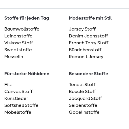
Stoffe für jeden Tag
Modestoffe mit Stil
Baumwollstoffe
Jersey Stoff
Leinenstoffe
Denim Jeansstoff
Viskose Stoff
French Terry Stoff
Sweatstoffe
Bündchenstoff
Musselin
Romanit Jersey
Für starke Nähideen
Besondere Stoffe
Filz
Tencel Stoff
Canvas Stoff
Bouclé Stoff
Kunstleder
Jacquard Stoff
Softshell Stoffe
Seidenstoffe
Möbelstoffe
Gobelinstoffe