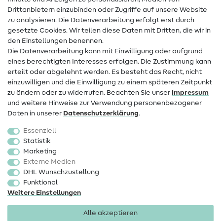
Drittanbietern einzubinden oder Zugriffe auf unsere Website
Kontakt
zu analysieren. Die Datenverarbeitung erfolgt erst durch
Infos zum Betreiberwechsel
gesetzte Cookies. Wir teilen diese Daten mit Dritten, die wir in
den Einstellungen benennen.
FAQ
Die Datenverarbeitung kann mit Einwilligung oder aufgrund
eines berechtigten Interesses erfolgen. Die Zustimmung kann
Widerrufsrecht
erteilt oder abgelehnt werden. Es besteht das Recht, nicht
Beliebt
einzuwilligen und die Einwilligung zu einem späteren Zeitpunkt
zu ändern oder zu widerrufen. Beachten Sie unser
Impressum
und weitere Hinweise zur Verwendung personenbezogener
Stoffe
Daten in unserer
Daten­schutz­erklärung
.
Nähzubehör
Essenziell
Sale
Statistik
Marketing
Schnittmuster
Externe Medien
DHL Wunschzustellung
Funktional
Weitere Einstellungen
Alle akzeptieren