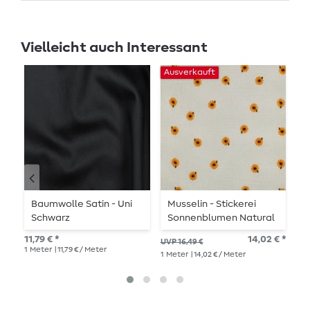
Vielleicht auch Interessant
Ausverkauft
Baumwolle Satin - Uni
Musselin - Stickerei
V
Schwarz
Sonnenblumen Natural
B
11,79 € *
14,02 € *
10,
UVP 16,49 €
1
Meter
| 11,79 € / Meter
1
Me
1
Meter
| 14,02 € / Meter