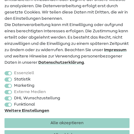
Kontakt
zu analysieren. Die Datenverarbeitung erfolgt erst durch
Infos zum Betreiberwechsel
gesetzte Cookies. Wir teilen diese Daten mit Dritten, die wir in
den Einstellungen benennen.
FAQ
Die Datenverarbeitung kann mit Einwilligung oder aufgrund
eines berechtigten Interesses erfolgen. Die Zustimmung kann
Widerrufsrecht
erteilt oder abgelehnt werden. Es besteht das Recht, nicht
Beliebt
einzuwilligen und die Einwilligung zu einem späteren Zeitpunkt
zu ändern oder zu widerrufen. Beachten Sie unser
Impressum
und weitere Hinweise zur Verwendung personenbezogener
Stoffe
Daten in unserer
Daten­schutz­erklärung
.
Nähzubehör
Essenziell
Sale
Statistik
Marketing
Schnittmuster
Externe Medien
DHL Wunschzustellung
Funktional
Weitere Einstellungen
Alle akzeptieren
Impressum
Datenschutz
AGB