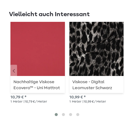
Vielleicht auch Interessant
Nachhaltige Viskose
Viskose - Digital
N
Ecovero™ - Uni Mattrot
Leomuster Schwarz
E
10,79 € *
10,99 € *
10,
1
Meter
| 10,79 € / Meter
1
Meter
| 10,99 € / Meter
1
Me