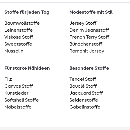
Stoffe für jeden Tag
Modestoffe mit Stil
Baumwollstoffe
Jersey Stoff
Leinenstoffe
Denim Jeansstoff
Viskose Stoff
French Terry Stoff
Sweatstoffe
Bündchenstoff
Musselin
Romanit Jersey
Für starke Nähideen
Besondere Stoffe
Filz
Tencel Stoff
Canvas Stoff
Bouclé Stoff
Kunstleder
Jacquard Stoff
Softshell Stoffe
Seidenstoffe
Möbelstoffe
Gobelinstoffe