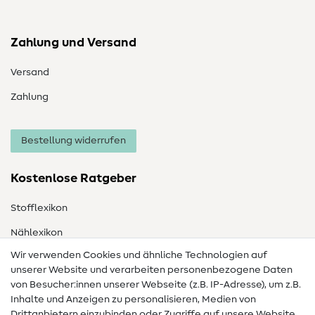
Zahlung und Versand
Versand
Zahlung
Bestellung widerrufen
Kostenlose Ratgeber
Stofflexikon
Nählexikon
Wir verwenden Cookies und ähnliche Technologien auf
Nähanleitungen
unserer Website und verarbeiten personenbezogene Daten
von Besucher:innen unserer Webseite (z.B. IP-Adresse), um z.B.
Hilfe & Kontakt
Inhalte und Anzeigen zu personalisieren, Medien von
Drittanbietern einzubinden oder Zugriffe auf unsere Website