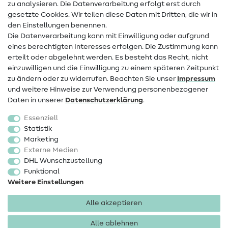
zu analysieren. Die Datenverarbeitung erfolgt erst durch
Infos zum Betreiberwechsel
gesetzte Cookies. Wir teilen diese Daten mit Dritten, die wir in
den Einstellungen benennen.
FAQ
Die Datenverarbeitung kann mit Einwilligung oder aufgrund
eines berechtigten Interesses erfolgen. Die Zustimmung kann
Widerrufsrecht
erteilt oder abgelehnt werden. Es besteht das Recht, nicht
Beliebt
einzuwilligen und die Einwilligung zu einem späteren Zeitpunkt
zu ändern oder zu widerrufen. Beachten Sie unser
Impressum
und weitere Hinweise zur Verwendung personenbezogener
Stoffe
Daten in unserer
Daten­schutz­erklärung
.
Nähzubehör
Essenziell
Sale
Statistik
Marketing
Schnittmuster
Externe Medien
DHL Wunschzustellung
Funktional
Weitere Einstellungen
Alle akzeptieren
Impressum
Datenschutz
AGB
Widerrufsbelehrung
Alle ablehnen