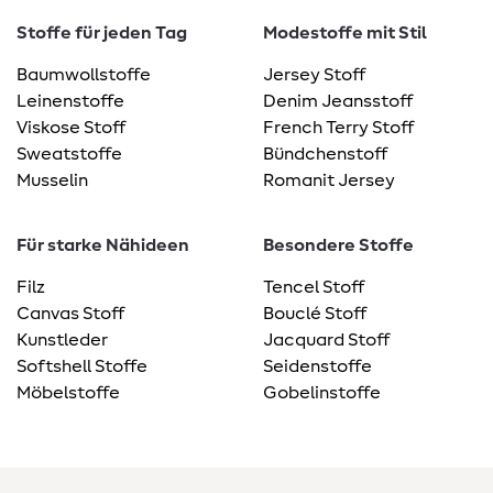
Stoffe für jeden Tag
Modestoffe mit Stil
Baumwollstoffe
Jersey Stoff
Leinenstoffe
Denim Jeansstoff
Viskose Stoff
French Terry Stoff
Sweatstoffe
Bündchenstoff
Musselin
Romanit Jersey
Für starke Nähideen
Besondere Stoffe
Filz
Tencel Stoff
Canvas Stoff
Bouclé Stoff
Kunstleder
Jacquard Stoff
Softshell Stoffe
Seidenstoffe
Möbelstoffe
Gobelinstoffe