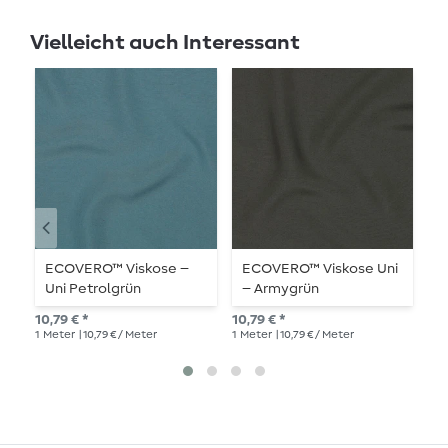
Vielleicht auch Interessant
ECOVERO™ Viskose –
ECOVERO™ Viskose Uni
E
Uni Petrolgrün
– Armygrün
–
10,79 € *
10,79 € *
10,
1
Meter
| 10,79 € / Meter
1
Meter
| 10,79 € / Meter
1
Me