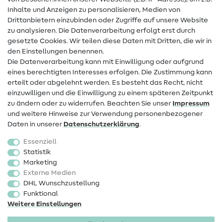
Hilfe & Kontakt
Inhalte und Anzeigen zu personalisieren, Medien von
Drittanbietern einzubinden oder Zugriffe auf unsere Website
Kontakt
zu analysieren. Die Datenverarbeitung erfolgt erst durch
Infos zum Betreiberwechsel
gesetzte Cookies. Wir teilen diese Daten mit Dritten, die wir in
den Einstellungen benennen.
FAQ
Die Datenverarbeitung kann mit Einwilligung oder aufgrund
eines berechtigten Interesses erfolgen. Die Zustimmung kann
Widerrufsrecht
erteilt oder abgelehnt werden. Es besteht das Recht, nicht
Beliebt
einzuwilligen und die Einwilligung zu einem späteren Zeitpunkt
zu ändern oder zu widerrufen. Beachten Sie unser
Impressum
und weitere Hinweise zur Verwendung personenbezogener
Stoffe
Daten in unserer
Daten­schutz­erklärung
.
Nähzubehör
Essenziell
Sale
Statistik
Marketing
Schnittmuster
Externe Medien
DHL Wunschzustellung
Funktional
Weitere Einstellungen