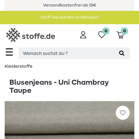
Versandkostenfrei ab 59€
Stoff-Neuheiten entdecken!
0
0
☰
Kleiderstoffe
Blusenjeans - Uni Chambray
Taupe