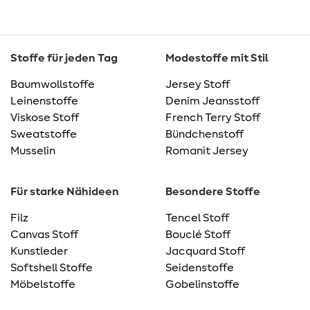
Stoffe für jeden Tag
Modestoffe mit Stil
Baumwollstoffe
Jersey Stoff
Leinenstoffe
Denim Jeansstoff
Viskose Stoff
French Terry Stoff
Sweatstoffe
Bündchenstoff
Musselin
Romanit Jersey
Für starke Nähideen
Besondere Stoffe
Filz
Tencel Stoff
Canvas Stoff
Bouclé Stoff
Kunstleder
Jacquard Stoff
Softshell Stoffe
Seidenstoffe
Möbelstoffe
Gobelinstoffe