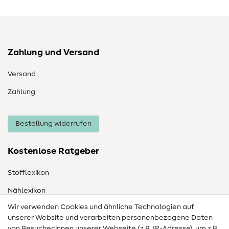
Zahlung und Versand
Versand
Zahlung
Bestellung widerrufen
Kostenlose Ratgeber
Stofflexikon
Nählexikon
Wir verwenden Cookies und ähnliche Technologien auf
Nähanleitungen
unserer Website und verarbeiten personenbezogene Daten
von Besucher:innen unserer Webseite (z.B. IP-Adresse), um z.B.