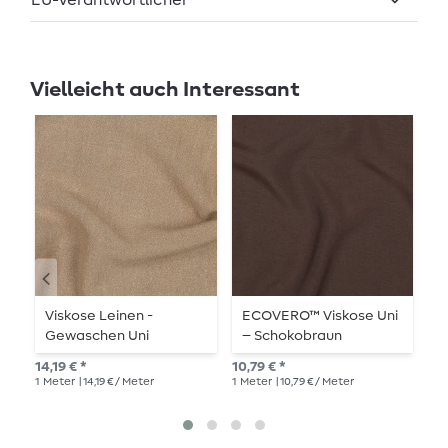
EU-Verantwortlicher
Vielleicht auch Interessant
Viskose Leinen -
ECOVERO™ Viskose Uni
S
Gewaschen Uni
– Schokobraun
B
Erdfarbe
D
14,19 € *
10,79 € *
6,7
1
Meter
| 14,19 € / Meter
1
Meter
| 10,79 € / Meter
1
Me