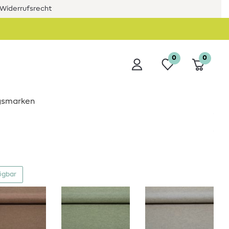
Widerrufsrecht
0
0
ngsmarken
ügbar