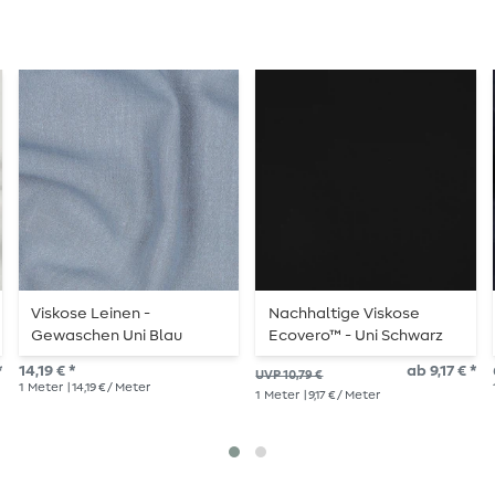
Viskose Leinen -
Nachhaltige Viskose
Gewaschen Uni Blau
Ecovero™ - Uni Schwarz
*
14,19 € *
ab 9,17 € *
UVP 10,79 €
1
Meter
| 14,19 € / Meter
1
Meter
| 9,17 € / Meter