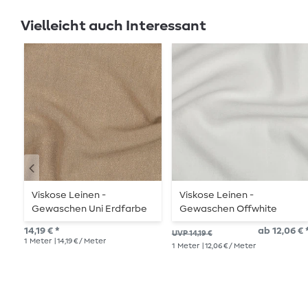
Vielleicht auch Interessant
Viskose Leinen -
Viskose Leinen -
Gewaschen Uni Erdfarbe
Gewaschen Offwhite
14,19 € *
ab 12,06 € 
UVP 14,19 €
1
Meter
| 14,19 € / Meter
1
Meter
| 12,06 € / Meter