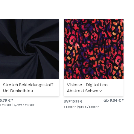
Stretch Bekleidungsstoff
Viskose - Digital Leo
K
Uni Dunkelblau
Abstrakt Schwarz
S
6,79 € *
ab 9,34 € *
8,6
UVP 10,99 €
1
Meter
| 6,79 € / Meter
1
Me
1
Meter
| 9,34 € / Meter