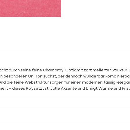
cht durch seine feine Chambray-Optik mit zart melierter Struktur. 
nen besonderen Uni-Ton suchst, der dennoch wunderbar kombinierbar b
 und die feine Webstruktur sorgen für einen modernen, lässig-elega
ert – dieses Rot setzt stilvolle Akzente und bringt Wärme und Fris