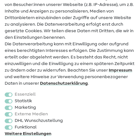
von Besucher:innen unserer Webseite (z.B. IP-Adresse), um z.B.
Hilfe & Kontakt
Inhalte und Anzeigen zu personalisieren, Medien von
Drittanbietern einzubinden oder Zugriffe auf unsere Website
Kontakt
zu analysieren. Die Datenverarbeitung erfolgt erst durch
Infos zum Betreiberwechsel
gesetzte Cookies. Wir teilen diese Daten mit Dritten, die wir in
den Einstellungen benennen.
FAQ
Die Datenverarbeitung kann mit Einwilligung oder aufgrund
eines berechtigten Interesses erfolgen. Die Zustimmung kann
Widerrufsrecht
erteilt oder abgelehnt werden. Es besteht das Recht, nicht
Beliebt
einzuwilligen und die Einwilligung zu einem späteren Zeitpunkt
zu ändern oder zu widerrufen. Beachten Sie unser
Impressum
und weitere Hinweise zur Verwendung personenbezogener
Stoffe
Daten in unserer
Daten­schutz­erklärung
.
Nähzubehör
Essenziell
Sale
Statistik
Marketing
Schnittmuster
Externe Medien
DHL Wunschzustellung
Funktional
Weitere Einstellungen