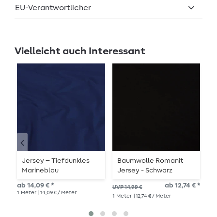
EU-Verantwortlicher
Vielleicht auch Interessant
Jersey – Tiefdunkles
Baumwolle Romanit
J
Marineblau
Jersey - Schwarz
M
ab 14,09 € *
ab 12,74 € *
14,
UVP 14,99 €
1
Meter
| 14,09 € / Meter
1
Me
1
Meter
| 12,74 € / Meter