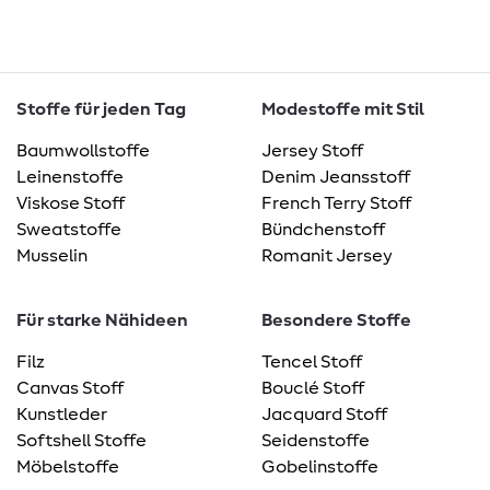
Stoffe für jeden Tag
Modestoffe mit Stil
Baumwollstoffe
Jersey Stoff
Leinenstoffe
Denim Jeansstoff
Viskose Stoff
French Terry Stoff
Sweatstoffe
Bündchenstoff
Musselin
Romanit Jersey
Für starke Nähideen
Besondere Stoffe
Filz
Tencel Stoff
Canvas Stoff
Bouclé Stoff
Kunstleder
Jacquard Stoff
Softshell Stoffe
Seidenstoffe
Möbelstoffe
Gobelinstoffe