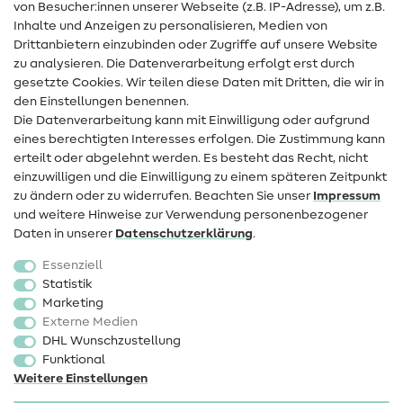
von Besucher:innen unserer Webseite (z.B. IP-Adresse), um z.B.
Hilfe & Kontakt
Inhalte und Anzeigen zu personalisieren, Medien von
Drittanbietern einzubinden oder Zugriffe auf unsere Website
Kontakt
zu analysieren. Die Datenverarbeitung erfolgt erst durch
Infos zum Betreiberwechsel
gesetzte Cookies. Wir teilen diese Daten mit Dritten, die wir in
den Einstellungen benennen.
FAQ
Die Datenverarbeitung kann mit Einwilligung oder aufgrund
eines berechtigten Interesses erfolgen. Die Zustimmung kann
Widerrufsrecht
erteilt oder abgelehnt werden. Es besteht das Recht, nicht
Beliebt
einzuwilligen und die Einwilligung zu einem späteren Zeitpunkt
zu ändern oder zu widerrufen. Beachten Sie unser
Impressum
und weitere Hinweise zur Verwendung personenbezogener
Stoffe
Daten in unserer
Daten­schutz­erklärung
.
Nähzubehör
Essenziell
Sale
Statistik
Marketing
Schnittmuster
Externe Medien
DHL Wunschzustellung
Funktional
Weitere Einstellungen