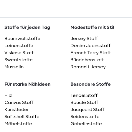
Stoffe für jeden Tag
Modestoffe mit Stil
Baumwollstoffe
Jersey Stoff
Leinenstoffe
Denim Jeansstoff
Viskose Stoff
French Terry Stoff
Sweatstoffe
Bündchenstoff
Musselin
Romanit Jersey
Für starke Nähideen
Besondere Stoffe
Filz
Tencel Stoff
Canvas Stoff
Bouclé Stoff
Kunstleder
Jacquard Stoff
Softshell Stoffe
Seidenstoffe
Möbelstoffe
Gobelinstoffe