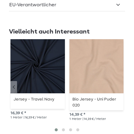
EU-Verantwortlicher
Vielleicht auch Interessant
Jersey - Travel Navy
Bio Jersey - Uni Puder
J
020
16,39 € *
14,
14,39 € *
1
Meter
| 16,39 € / Meter
1
Me
1
Meter
| 14,39 € / Meter