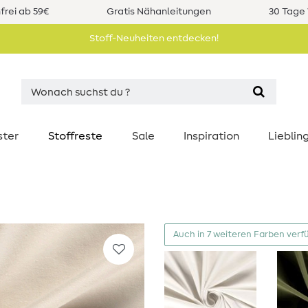
rei ab 59€
Gratis Nähanleitungen
30 Tage 
Stoff-Neuheiten entdecken!
ster
Stoffreste
Sale
Inspiration
Liebli
Auch in 7 weiteren Farben verf