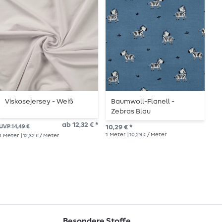
Viskosejersey - Weiß
Baumwoll-Flanell -
B
Zebras Blau
B
ab 12,32 € *
UVP 14,49 €
10,29 € *
10,
1
Meter
| 10,29 € / Meter
1
Me
1
Meter
| 12,32 € / Meter
Besondere Stoffe