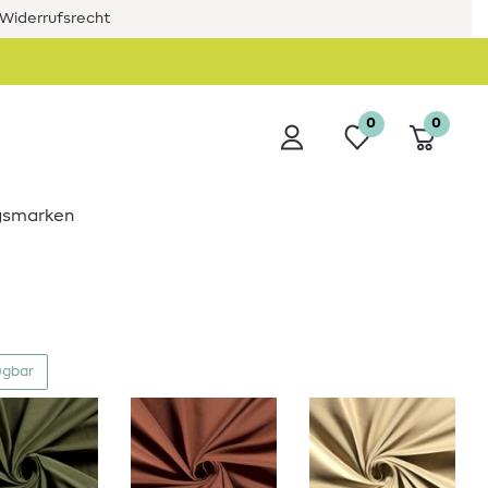
Widerrufsrecht
0
0
ngsmarken
ügbar