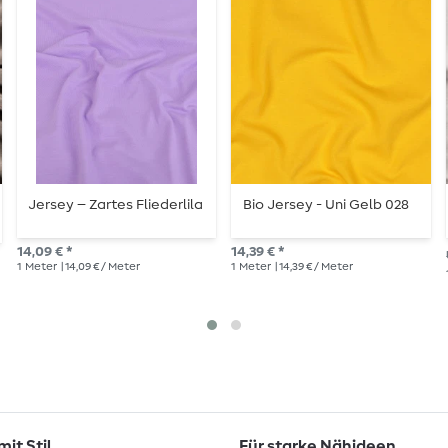
Jersey – Zartes Fliederlila
Bio Jersey - Uni Gelb 028
14,09 € *
14,39 € *
1
Meter
| 14,09 € / Meter
1
Meter
| 14,39 € / Meter
it Stil
Für starke Nähideen