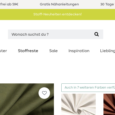
rei ab 59€
Gratis Nähanleitungen
30 Tage 
Stoff-Neuheiten entdecken!
ster
Stoffreste
Sale
Inspiration
Liebli
Auch in 7 weiteren Farben verf