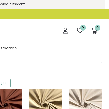
Widerrufsrecht
0
0
ngsmarken
ügbar