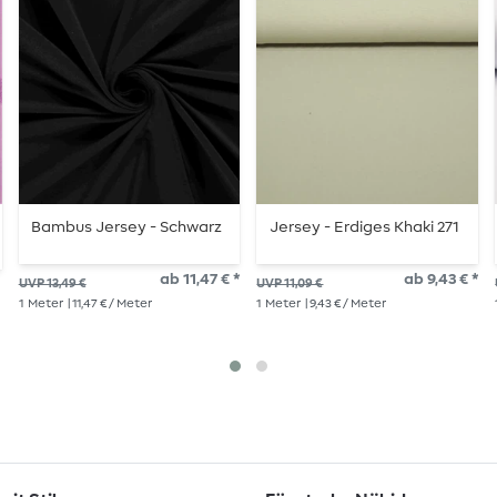
Bambus Jersey - Schwarz
Jersey - Erdiges Khaki 271
ab 11,47 € *
ab 9,43 € *
UVP 13,49 €
UVP 11,09 €
1
Meter
| 11,47 € / Meter
1
Meter
| 9,43 € / Meter