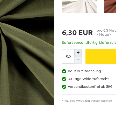
pro
0,5
Met
6,30 EUR
/ Meter
)
Sofort versandfertig, Lieferzei
Kauf auf Rechnung
30 Tage Widerrufsrecht
Versandkostenfrei ab 59€
* inkl. ges. MwSt. zzgl.
Versandkosten