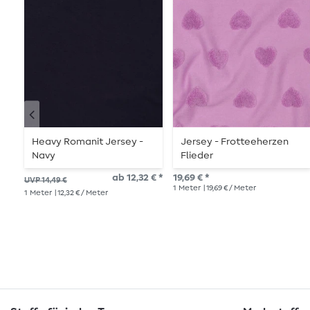
Heavy Romanit Jersey -
Jersey - Frotteeherzen
Navy
Flieder
ab 12,32 € *
19,69 € *
UVP 14,49 €
1
Meter
| 19,69 € / Meter
1
Meter
| 12,32 € / Meter