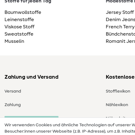
Stoffe für jeden Tag
Modestoffe m
Baumwollstoffe
Jersey Stoff
Leinenstoffe
Denim Jeans
Viskose Stoff
French Terry
Sweatstoffe
Bündchensto
Musselin
Romanit Jer
Zahlung und Versand
Kostenlose
Versand
Stofflexikon
Zahlung
Nählexikon
Nähanleitung
Bestellung widerrufen
Wir verwenden Cookies und ähnliche Technologien auf unserer
Besucher:innen unserer Webseite (z.B. IP-Adresse), um z.B. Inhal