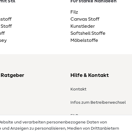
it Stil
Für starke Nähideen
Filz
stoff
Canvas Stoff
 Stoff
Kunstleder
ff
Softshell Stoffe
sey
Möbelstoffe
 Ratgeber
Hilfe & Kontakt
Kontakt
Infos zum Betreiberwechsel
en
FAQ
 Website und verarbeiten personenbezogene Daten von
te und Anzeigen zu personalisieren, Medien von Drittanbietern
Widerrufsrecht