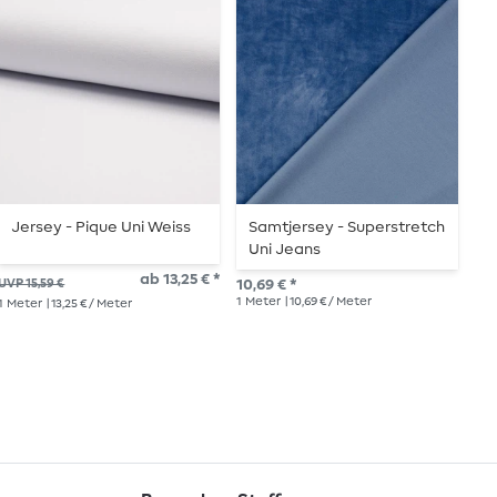
Jersey - Pique Uni Weiss
Samtjersey - Superstretch
J
Uni Jeans
ab 13,25 € *
12,
UVP 15,59 €
10,69 € *
1
Me
1
Meter
| 10,69 € / Meter
1
Meter
| 13,25 € / Meter