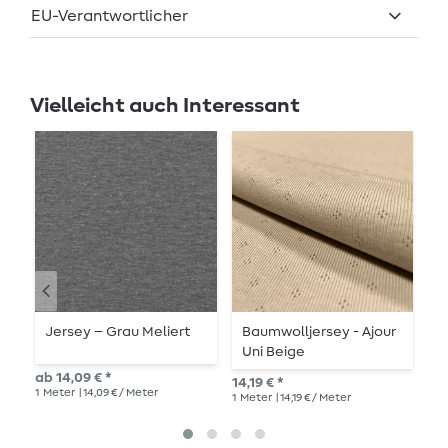
EU-Verantwortlicher
Vielleicht auch Interessant
Jersey – Grau Meliert
Baumwolljersey - Ajour
J
Uni Beige
M
ab 14,09 € *
14,19 € *
14,
1
Meter
| 14,09 € / Meter
1
Meter
| 14,19 € / Meter
1
Me