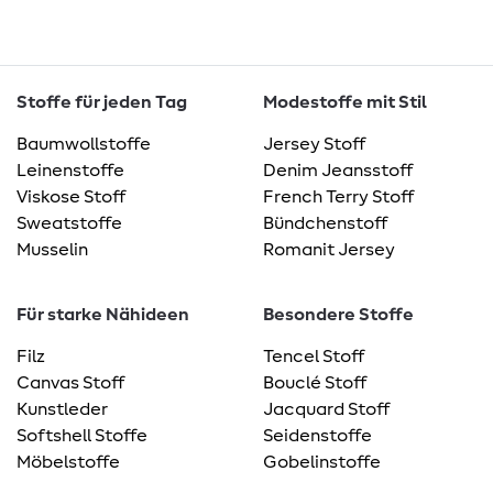
Stoffe für jeden Tag
Modestoffe mit Stil
Baumwollstoffe
Jersey Stoff
Leinenstoffe
Denim Jeansstoff
Viskose Stoff
French Terry Stoff
Sweatstoffe
Bündchenstoff
Musselin
Romanit Jersey
Für starke Nähideen
Besondere Stoffe
Filz
Tencel Stoff
Canvas Stoff
Bouclé Stoff
Kunstleder
Jacquard Stoff
Softshell Stoffe
Seidenstoffe
Möbelstoffe
Gobelinstoffe