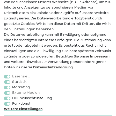
von Besucher:innen unserer Webseite (z.B. IP-Adresse), um z.B.
Hilfe & Kontakt
Inhalte und Anzeigen zu personalisieren, Medien von
Drittanbietern einzubinden oder Zugriffe auf unsere Website
Kontakt
zu analysieren. Die Datenverarbeitung erfolgt erst durch
Infos zum Betreiberwechsel
gesetzte Cookies. Wir teilen diese Daten mit Dritten, die wir in
den Einstellungen benennen.
FAQ
Die Datenverarbeitung kann mit Einwilligung oder aufgrund
eines berechtigten Interesses erfolgen. Die Zustimmung kann
Widerrufsrecht
erteilt oder abgelehnt werden. Es besteht das Recht, nicht
Beliebt
einzuwilligen und die Einwilligung zu einem späteren Zeitpunkt
zu ändern oder zu widerrufen. Beachten Sie unser
Impressum
und weitere Hinweise zur Verwendung personenbezogener
Stoffe
Daten in unserer
Daten­schutz­erklärung
.
Nähzubehör
Essenziell
Sale
Statistik
Marketing
Schnittmuster
Externe Medien
DHL Wunschzustellung
Funktional
Weitere Einstellungen