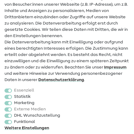
von Besucher:innen unserer Webseite (z.B. IP-Adresse), um z.B.
Hilfe & Kontakt
Inhalte und Anzeigen zu personalisieren, Medien von
Drittanbietern einzubinden oder Zugriffe auf unsere Website
Kontakt
zu analysieren. Die Datenverarbeitung erfolgt erst durch
Infos zum Betreiberwechsel
gesetzte Cookies. Wir teilen diese Daten mit Dritten, die wir in
den Einstellungen benennen.
FAQ
Die Datenverarbeitung kann mit Einwilligung oder aufgrund
eines berechtigten Interesses erfolgen. Die Zustimmung kann
Widerrufsrecht
erteilt oder abgelehnt werden. Es besteht das Recht, nicht
Beliebt
einzuwilligen und die Einwilligung zu einem späteren Zeitpunkt
zu ändern oder zu widerrufen. Beachten Sie unser
Impressum
und weitere Hinweise zur Verwendung personenbezogener
Stoffe
Daten in unserer
Daten­schutz­erklärung
.
Nähzubehör
Essenziell
Sale
Statistik
Marketing
Schnittmuster
Externe Medien
DHL Wunschzustellung
Funktional
Weitere Einstellungen