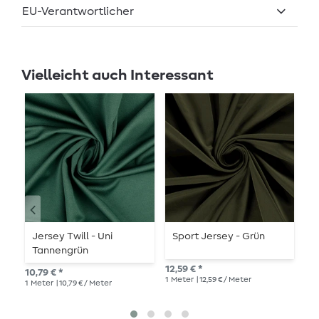
EU-Verantwortlicher
Vielleicht auch Interessant
Jersey Twill - Uni
Sport Jersey - Grün
J
Tannengrün
12,59 € *
10,
10,79 € *
1
Meter
| 12,59 € / Meter
1
Me
1
Meter
| 10,79 € / Meter