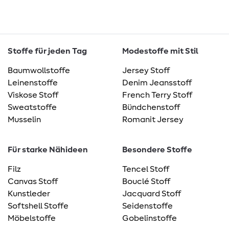
Stoffe für jeden Tag
Modestoffe mit Stil
Baumwollstoffe
Jersey Stoff
Leinenstoffe
Denim Jeansstoff
Viskose Stoff
French Terry Stoff
Sweatstoffe
Bündchenstoff
Musselin
Romanit Jersey
Für starke Nähideen
Besondere Stoffe
Filz
Tencel Stoff
Canvas Stoff
Bouclé Stoff
Kunstleder
Jacquard Stoff
Softshell Stoffe
Seidenstoffe
Möbelstoffe
Gobelinstoffe