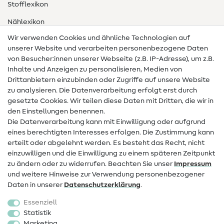
Stofflexikon
Nählexikon
Wir verwenden Cookies und ähnliche Technologien auf
Nähanleitungen
unserer Website und verarbeiten personenbezogene Daten
von Besucher:innen unserer Webseite (z.B. IP-Adresse), um z.B.
Hilfe & Kontakt
Inhalte und Anzeigen zu personalisieren, Medien von
Drittanbietern einzubinden oder Zugriffe auf unsere Website
Kontakt
zu analysieren. Die Datenverarbeitung erfolgt erst durch
Infos zum Betreiberwechsel
gesetzte Cookies. Wir teilen diese Daten mit Dritten, die wir in
den Einstellungen benennen.
FAQ
Die Datenverarbeitung kann mit Einwilligung oder aufgrund
eines berechtigten Interesses erfolgen. Die Zustimmung kann
Widerrufsrecht
erteilt oder abgelehnt werden. Es besteht das Recht, nicht
Beliebt
einzuwilligen und die Einwilligung zu einem späteren Zeitpunkt
zu ändern oder zu widerrufen. Beachten Sie unser
Impressum
und weitere Hinweise zur Verwendung personenbezogener
Stoffe
Daten in unserer
Daten­schutz­erklärung
.
Nähzubehör
Essenziell
Sale
Statistik
Marketing