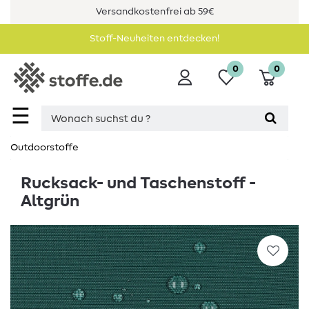
Versandkostenfrei ab 59€
Stoff-Neuheiten entdecken!
0
0
☰
Outdoorstoffe
Rucksack- und Taschenstoff -
Altgrün