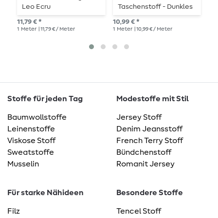
Leo Ecru
Taschenstoff - Dunkles
T
Wasserabweisend
Cyan
11,79 € *
10,99 € *
10,
1
Meter
| 11,79 € / Meter
1
Meter
| 10,99 € / Meter
1
Me
Stoffe für jeden Tag
Modestoffe mit Stil
Baumwollstoffe
Jersey Stoff
Leinenstoffe
Denim Jeansstoff
Viskose Stoff
French Terry Stoff
Sweatstoffe
Bündchenstoff
Musselin
Romanit Jersey
Für starke Nähideen
Besondere Stoffe
Filz
Tencel Stoff