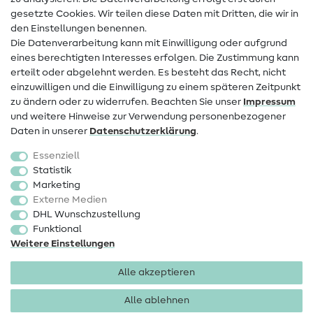
Infos zum Betreiberwechsel
gesetzte Cookies. Wir teilen diese Daten mit Dritten, die wir in
den Einstellungen benennen.
FAQ
Die Datenverarbeitung kann mit Einwilligung oder aufgrund
eines berechtigten Interesses erfolgen. Die Zustimmung kann
Widerrufsrecht
erteilt oder abgelehnt werden. Es besteht das Recht, nicht
Beliebt
einzuwilligen und die Einwilligung zu einem späteren Zeitpunkt
zu ändern oder zu widerrufen. Beachten Sie unser
Impressum
und weitere Hinweise zur Verwendung personenbezogener
Stoffe
Daten in unserer
Daten­schutz­erklärung
.
Nähzubehör
Essenziell
Sale
Statistik
Marketing
Schnittmuster
Externe Medien
DHL Wunschzustellung
Funktional
Weitere Einstellungen
Alle akzeptieren
Impressum
Datenschutz
AGB
Widerrufsbelehrung
Alle ablehnen