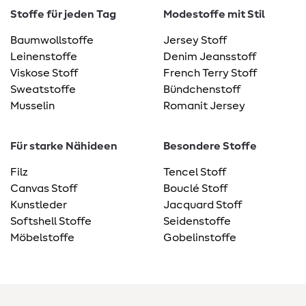
Stoffe für jeden Tag
Modestoffe mit Stil
Baumwollstoffe
Jersey Stoff
Leinenstoffe
Denim Jeansstoff
Viskose Stoff
French Terry Stoff
Sweatstoffe
Bündchenstoff
Musselin
Romanit Jersey
Für starke Nähideen
Besondere Stoffe
Filz
Tencel Stoff
Canvas Stoff
Bouclé Stoff
Kunstleder
Jacquard Stoff
Softshell Stoffe
Seidenstoffe
Möbelstoffe
Gobelinstoffe