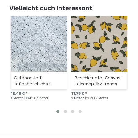
Vielleicht auch Interessant
Outdoorstoff -
Beschichteter Canvas -
R
Teflonbeschichtet
Leinenoptik Zitronen
T
Jacquard Quadrate
Natural
R
18,49 € *
11,79 € *
10,
Ecru Schwarz
1
Meter
| 18,49 € / Meter
1
Meter
| 11,79 € / Meter
1
Me