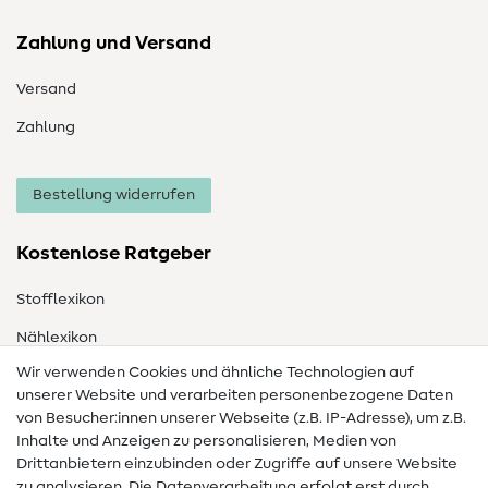
Zahlung und Versand
Versand
Zahlung
Bestellung widerrufen
Kostenlose Ratgeber
Stofflexikon
Nählexikon
Wir verwenden Cookies und ähnliche Technologien auf
Nähanleitungen
unserer Website und verarbeiten personenbezogene Daten
von Besucher:innen unserer Webseite (z.B. IP-Adresse), um z.B.
Hilfe & Kontakt
Inhalte und Anzeigen zu personalisieren, Medien von
Drittanbietern einzubinden oder Zugriffe auf unsere Website
Kontakt
zu analysieren. Die Datenverarbeitung erfolgt erst durch