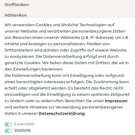
Stofflexikon
Nählexikon
Wir verwenden Cookies und ähnliche Technologien auf
Nähanleitungen
unserer Website und verarbeiten personenbezogene Daten
von Besucher:innen unserer Webseite (z.B. IP-Adresse), um z.B.
Hilfe & Kontakt
Inhalte und Anzeigen zu personalisieren, Medien von
Drittanbietern einzubinden oder Zugriffe auf unsere Website
Kontakt
zu analysieren. Die Datenverarbeitung erfolgt erst durch
Infos zum Betreiberwechsel
gesetzte Cookies. Wir teilen diese Daten mit Dritten, die wir in
den Einstellungen benennen.
FAQ
Die Datenverarbeitung kann mit Einwilligung oder aufgrund
eines berechtigten Interesses erfolgen. Die Zustimmung kann
Widerrufsrecht
erteilt oder abgelehnt werden. Es besteht das Recht, nicht
Beliebt
einzuwilligen und die Einwilligung zu einem späteren Zeitpunkt
zu ändern oder zu widerrufen. Beachten Sie unser
Impressum
und weitere Hinweise zur Verwendung personenbezogener
Stoffe
Daten in unserer
Daten­schutz­erklärung
.
Nähzubehör
Essenziell
Sale
Statistik