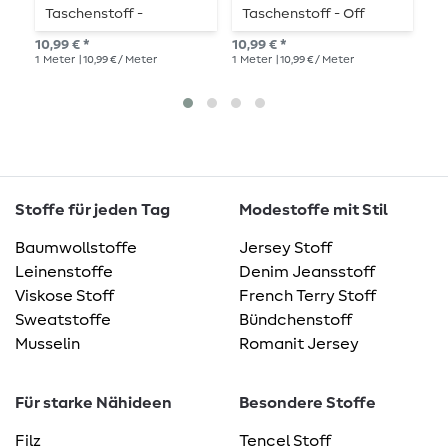
Taschenstoff -
Taschenstoff - Off
T
Babyblau
White
10,99 € *
10,99 € *
10,
1
Meter
| 10,99 € / Meter
1
Meter
| 10,99 € / Meter
1
Me
Stoffe für jeden Tag
Modestoffe mit Stil
Baumwollstoffe
Jersey Stoff
Leinenstoffe
Denim Jeansstoff
Viskose Stoff
French Terry Stoff
Sweatstoffe
Bündchenstoff
Musselin
Romanit Jersey
Für starke Nähideen
Besondere Stoffe
Filz
Tencel Stoff