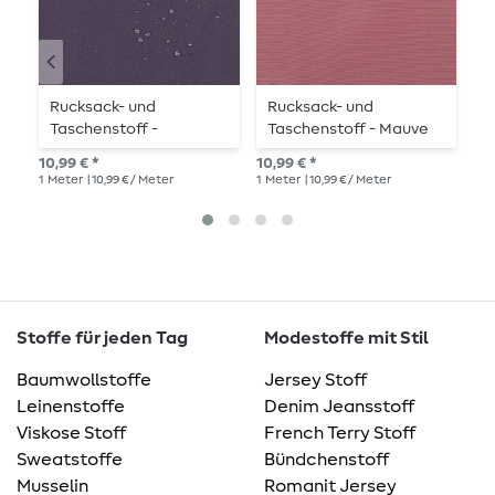
Rucksack- und
Rucksack- und
G
Taschenstoff -
Taschenstoff - Mauve
Aubergine
21,
10,99 € *
10,99 € *
1
Me
1
Meter
| 10,99 € / Meter
1
Meter
| 10,99 € / Meter
Stoffe für jeden Tag
Modestoffe mit Stil
Baumwollstoffe
Jersey Stoff
Leinenstoffe
Denim Jeansstoff
Viskose Stoff
French Terry Stoff
Sweatstoffe
Bündchenstoff
Musselin
Romanit Jersey