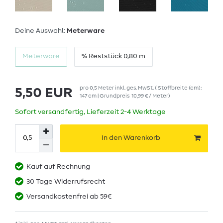
Deine Auswahl:
Meterware
Meterware
% Reststück 0,80 m
pro
0,5
Meter
inkl. ges. MwSt.
( Stoffbreite (cm):
5,50 EUR
147 cm | Grundpreis
10,99 € / Meter
)
Sofort versandfertig, Lieferzeit 2-4 Werktage
In den Warenkorb
Kauf auf Rechnung
30 Tage Widerrufsrecht
Versandkostenfrei ab 59€