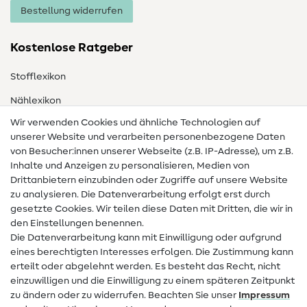
Bestellung widerrufen
Kostenlose Ratgeber
Stofflexikon
Nählexikon
Wir verwenden Cookies und ähnliche Technologien auf
Nähanleitungen
unserer Website und verarbeiten personenbezogene Daten
von Besucher:innen unserer Webseite (z.B. IP-Adresse), um z.B.
Hilfe & Kontakt
Inhalte und Anzeigen zu personalisieren, Medien von
Drittanbietern einzubinden oder Zugriffe auf unsere Website
Kontakt
zu analysieren. Die Datenverarbeitung erfolgt erst durch
Infos zum Betreiberwechsel
gesetzte Cookies. Wir teilen diese Daten mit Dritten, die wir in
den Einstellungen benennen.
FAQ
Die Datenverarbeitung kann mit Einwilligung oder aufgrund
eines berechtigten Interesses erfolgen. Die Zustimmung kann
Widerrufsrecht
erteilt oder abgelehnt werden. Es besteht das Recht, nicht
Beliebt
einzuwilligen und die Einwilligung zu einem späteren Zeitpunkt
zu ändern oder zu widerrufen. Beachten Sie unser
Impressum