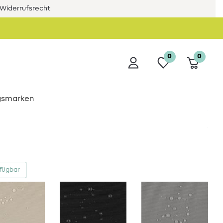
Widerrufsrecht
0
0
ngsmarken
rfügbar