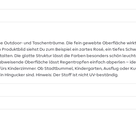
ine Outdoor- und Taschenträume. Die fein gewebte Oberfläche wirk
roduktbild siehst Du zum Beispiel ein zartes Rosé, ein tiefes Schw
ten. Die glatte Struktur lässt die Farben besonders schön leucht
rabweisende Oberfläche lässt Regentropfen einfach abperlen – idea
fürs Kinderzimmer. Ob Stadtbummel, Kindergarten, Ausflug oder Ku
in Hingucker sind. Hinweis: Der Stoff ist nicht UV-beständig.