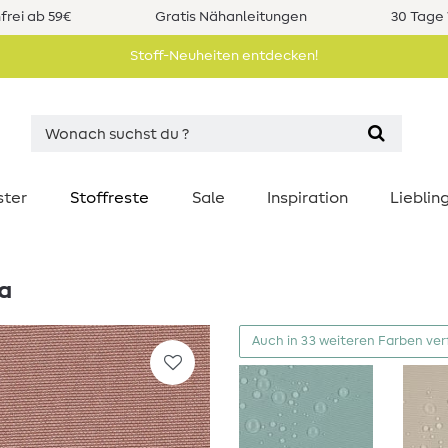
rei ab 59€
Gratis Nähanleitungen
30 Tage 
Stoff-Neuheiten entdecken!
ster
Stoffreste
Sale
Inspiration
Liebli
sa
Auch in 33 weiteren Farben ve