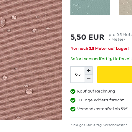
pro
0,5
Met
5,50 EUR
/ Meter
)
Nur noch 3,8 Meter auf Lager!
Sofort versandfertig, Lieferzei
Kauf auf Rechnung
30 Tage Widerrufsrecht
Versandkostenfrei ab 59€
* inkl. ges. MwSt. zzgl.
Versandkosten