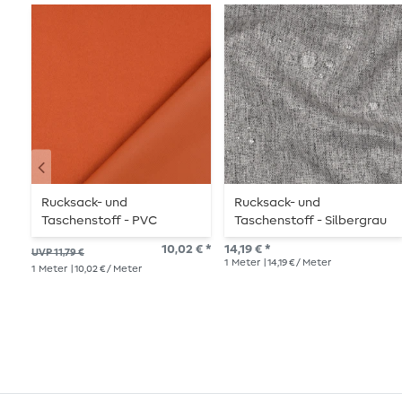
Rucksack- und
Rucksack- und
Taschenstoff - PVC
Taschenstoff - Silbergrau
Beschichtet Rostbraun
Melange
10,02 € *
14,19 € *
UVP 11,79 €
1
Meter
| 14,19 € / Meter
1
Meter
| 10,02 € / Meter