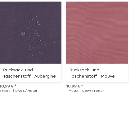
Rucksack- und
Rucksack- und
R
Taschenstoff - Aubergine
Taschenstoff - Mauve
T
C
10,99 € *
10,99 € *
10,
1
Meter
| 10,99 € / Meter
1
Meter
| 10,99 € / Meter
1
Me