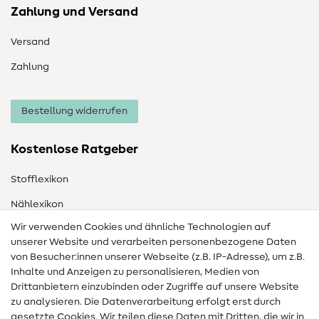
Zahlung und Versand
Versand
Zahlung
Bestellung widerrufen
Kostenlose Ratgeber
Stofflexikon
Nählexikon
Wir verwenden Cookies und ähnliche Technologien auf
Nähanleitungen
unserer Website und verarbeiten personenbezogene Daten
von Besucher:innen unserer Webseite (z.B. IP-Adresse), um z.B.
Hilfe & Kontakt
Inhalte und Anzeigen zu personalisieren, Medien von
Drittanbietern einzubinden oder Zugriffe auf unsere Website
Kontakt
zu analysieren. Die Datenverarbeitung erfolgt erst durch
Infos zum Betreiberwechsel
gesetzte Cookies. Wir teilen diese Daten mit Dritten, die wir in