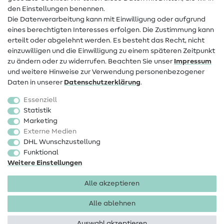
den Einstellungen benennen.
FAQ
Die Datenverarbeitung kann mit Einwilligung oder aufgrund
eines berechtigten Interesses erfolgen. Die Zustimmung kann
Widerrufsrecht
erteilt oder abgelehnt werden. Es besteht das Recht, nicht
Beliebt
einzuwilligen und die Einwilligung zu einem späteren Zeitpunkt
zu ändern oder zu widerrufen. Beachten Sie unser
Impressum
und weitere Hinweise zur Verwendung personenbezogener
Stoffe
Daten in unserer
Daten­schutz­erklärung
.
Nähzubehör
Essenziell
Sale
Statistik
Marketing
Schnittmuster
Externe Medien
DHL Wunschzustellung
Funktional
Weitere Einstellungen
Alle akzeptieren
Impressum
Datenschutz
AGB
Widerrufsbelehrung
Alle ablehnen
Auswahl akzeptieren