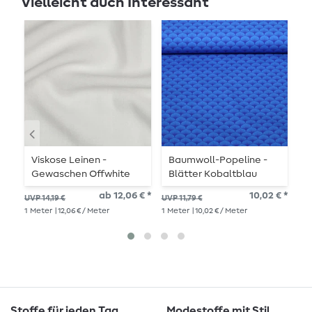
Vielleicht auch Interessant
Viskose Leinen -
Baumwoll-Popeline -
S
Gewaschen Offwhite
Blätter Kobaltblau
S
ab 12,06 € *
10,02 € *
10,
UVP 14,19 €
UVP 11,79 €
1
Me
1
Meter
| 12,06 € / Meter
1
Meter
| 10,02 € / Meter
Stoffe für jeden Tag
Modestoffe mit Stil