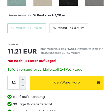
Deine Auswahl:
% Reststück 1,20 m
% Reststück 1,20 m
% Reststück 0,50 m
13,19 EUR
pro
1
Meter
inkl. ges. MwSt.
( Stoffbreite (cm): 147
11,21 EUR
cm | Grundpreis
9,34 € / Meter
)
Nur noch 1,2 Meter auf Lager!
Sofort versandfertig, Lieferzeit 2-4 Werktage
In den Warenkorb
Kauf auf Rechnung
30 Tage Widerrufsrecht