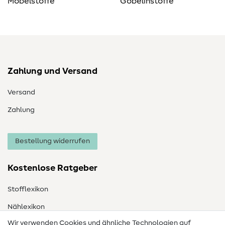
Möbelstoffe
Gobelinstoffe
Zahlung und Versand
Versand
Zahlung
Bestellung widerrufen
Kostenlose Ratgeber
Stofflexikon
Nählexikon
Wir verwenden Cookies und ähnliche Technologien auf
Nähanleitungen