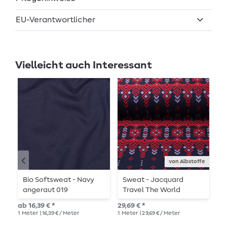
EU-Verantwortlicher
Vielleicht auch Interessant
von Albstoffe
Bio Softsweat - Navy
Sweat - Jacquard
K
angeraut 019
Travel The World
a
Northern Lights Blau
ab 16,39 € *
29,69 € *
UVP
1
Meter
| 16,39 € / Meter
1
Meter
| 29,69 € / Meter
1
Me