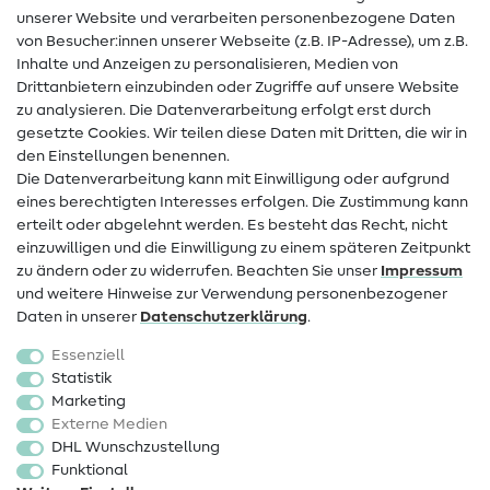
unserer Website und verarbeiten personenbezogene Daten
von Besucher:innen unserer Webseite (z.B. IP-Adresse), um z.B.
Hilfe & Kontakt
Inhalte und Anzeigen zu personalisieren, Medien von
Drittanbietern einzubinden oder Zugriffe auf unsere Website
Kontakt
zu analysieren. Die Datenverarbeitung erfolgt erst durch
Infos zum Betreiberwechsel
gesetzte Cookies. Wir teilen diese Daten mit Dritten, die wir in
den Einstellungen benennen.
FAQ
Die Datenverarbeitung kann mit Einwilligung oder aufgrund
eines berechtigten Interesses erfolgen. Die Zustimmung kann
Widerrufsrecht
erteilt oder abgelehnt werden. Es besteht das Recht, nicht
Beliebt
einzuwilligen und die Einwilligung zu einem späteren Zeitpunkt
zu ändern oder zu widerrufen. Beachten Sie unser
Impressum
und weitere Hinweise zur Verwendung personenbezogener
Stoffe
Daten in unserer
Daten­schutz­erklärung
.
Nähzubehör
Essenziell
Sale
Statistik
Marketing
Schnittmuster
Externe Medien
DHL Wunschzustellung
Funktional