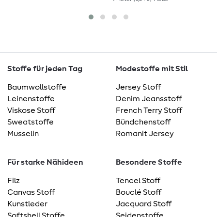
Stoffe für jeden Tag
Modestoffe mit Stil
Baumwollstoffe
Jersey Stoff
Leinenstoffe
Denim Jeansstoff
Viskose Stoff
French Terry Stoff
Sweatstoffe
Bündchenstoff
Musselin
Romanit Jersey
Für starke Nähideen
Besondere Stoffe
Filz
Tencel Stoff
Canvas Stoff
Bouclé Stoff
Kunstleder
Jacquard Stoff
Softshell Stoffe
Seidenstoffe