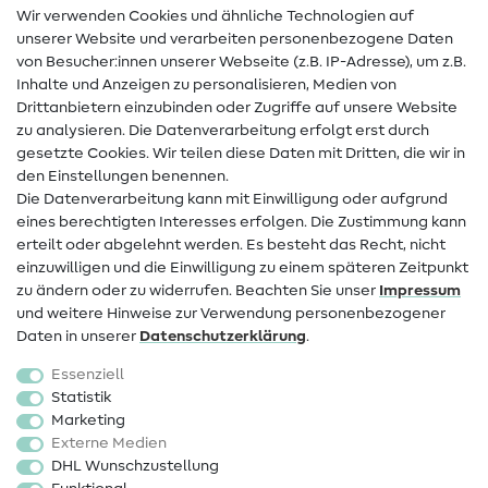
Wir verwenden Cookies und ähnliche Technologien auf
Nähanleitungen
unserer Website und verarbeiten personenbezogene Daten
von Besucher:innen unserer Webseite (z.B. IP-Adresse), um z.B.
Hilfe & Kontakt
Inhalte und Anzeigen zu personalisieren, Medien von
Drittanbietern einzubinden oder Zugriffe auf unsere Website
Kontakt
zu analysieren. Die Datenverarbeitung erfolgt erst durch
Infos zum Betreiberwechsel
gesetzte Cookies. Wir teilen diese Daten mit Dritten, die wir in
den Einstellungen benennen.
FAQ
Die Datenverarbeitung kann mit Einwilligung oder aufgrund
eines berechtigten Interesses erfolgen. Die Zustimmung kann
Widerrufsrecht
erteilt oder abgelehnt werden. Es besteht das Recht, nicht
Beliebt
einzuwilligen und die Einwilligung zu einem späteren Zeitpunkt
zu ändern oder zu widerrufen. Beachten Sie unser
Impressum
und weitere Hinweise zur Verwendung personenbezogener
Stoffe
Daten in unserer
Daten­schutz­erklärung
.
Nähzubehör
Essenziell
Sale
Statistik
Marketing
Schnittmuster
Externe Medien
DHL Wunschzustellung