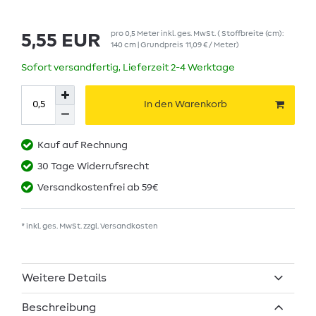
pro
0,5
Meter
inkl. ges. MwSt.
( Stoffbreite (cm):
5,55 EUR
140 cm | Grundpreis
11,09 € / Meter
)
Sofort versandfertig, Lieferzeit 2-4 Werktage
In den Warenkorb
Kauf auf Rechnung
30 Tage Widerrufsrecht
Versandkostenfrei ab 59€
* inkl. ges. MwSt. zzgl.
Versandkosten
Weitere Details
Beschreibung