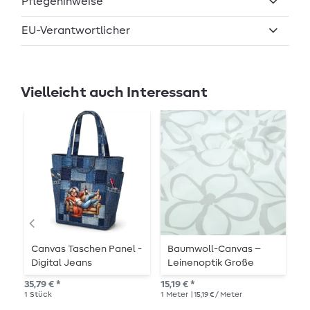
Pflegehinweise
EU-Verantwortlicher
Vielleicht auch Interessant
Canvas Taschen Panel -
Baumwoll-Canvas –
C
Digital Jeans
Leinenoptik Große
-
Blüten Weiß Grau
M
35,79 € *
15,19 € *
14,
1
Stück
1
Meter
| 15,19 € / Meter
1
Me