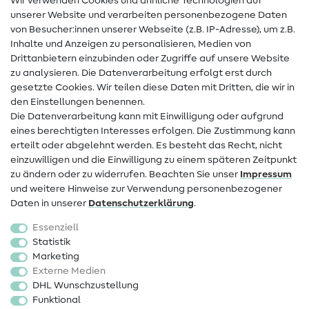
Wir verwenden Cookies und ähnliche Technologien auf
Nähanleitungen
unserer Website und verarbeiten personenbezogene Daten
von Besucher:innen unserer Webseite (z.B. IP-Adresse), um z.B.
Hilfe & Kontakt
Inhalte und Anzeigen zu personalisieren, Medien von
Drittanbietern einzubinden oder Zugriffe auf unsere Website
Kontakt
zu analysieren. Die Datenverarbeitung erfolgt erst durch
Infos zum Betreiberwechsel
gesetzte Cookies. Wir teilen diese Daten mit Dritten, die wir in
den Einstellungen benennen.
FAQ
Die Datenverarbeitung kann mit Einwilligung oder aufgrund
eines berechtigten Interesses erfolgen. Die Zustimmung kann
Widerrufsrecht
erteilt oder abgelehnt werden. Es besteht das Recht, nicht
Beliebt
einzuwilligen und die Einwilligung zu einem späteren Zeitpunkt
zu ändern oder zu widerrufen. Beachten Sie unser
Impressum
und weitere Hinweise zur Verwendung personenbezogener
Stoffe
Daten in unserer
Daten­schutz­erklärung
.
Nähzubehör
Essenziell
Sale
Statistik
Marketing
Schnittmuster
Externe Medien
DHL Wunschzustellung
Funktional