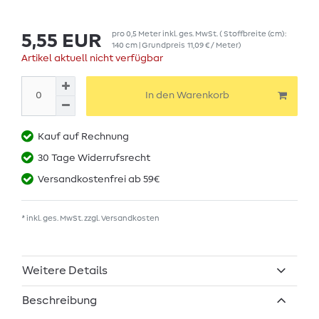
pro
0,5
Meter
inkl. ges. MwSt.
( Stoffbreite (cm):
5,55 EUR
140 cm | Grundpreis
11,09 € / Meter
)
Artikel aktuell nicht verfügbar
In den Warenkorb
Kauf auf Rechnung
30 Tage Widerrufsrecht
Versandkostenfrei ab 59€
* inkl. ges. MwSt. zzgl.
Versandkosten
Weitere Details
Beschreibung