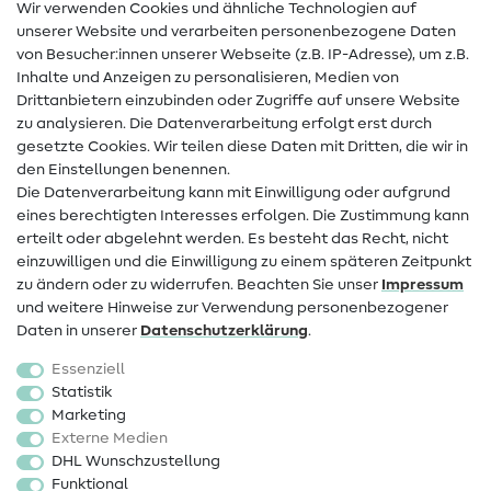
Wir verwenden Cookies und ähnliche Technologien auf
Nähanleitungen
unserer Website und verarbeiten personenbezogene Daten
von Besucher:innen unserer Webseite (z.B. IP-Adresse), um z.B.
Hilfe & Kontakt
Inhalte und Anzeigen zu personalisieren, Medien von
Drittanbietern einzubinden oder Zugriffe auf unsere Website
Kontakt
zu analysieren. Die Datenverarbeitung erfolgt erst durch
Infos zum Betreiberwechsel
gesetzte Cookies. Wir teilen diese Daten mit Dritten, die wir in
den Einstellungen benennen.
FAQ
Die Datenverarbeitung kann mit Einwilligung oder aufgrund
eines berechtigten Interesses erfolgen. Die Zustimmung kann
Widerrufsrecht
erteilt oder abgelehnt werden. Es besteht das Recht, nicht
Beliebt
einzuwilligen und die Einwilligung zu einem späteren Zeitpunkt
zu ändern oder zu widerrufen. Beachten Sie unser
Impressum
und weitere Hinweise zur Verwendung personenbezogener
Stoffe
Daten in unserer
Daten­schutz­erklärung
.
Nähzubehör
Essenziell
Sale
Statistik
Marketing
Schnittmuster
Externe Medien
DHL Wunschzustellung
Funktional