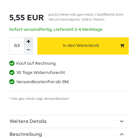
pro
0,5
Meter
inkl. ges. MwSt.
( Stoffbreite (cm):
5,55 EUR
140 cm | Grundpreis
11,09 € / Meter
)
Sofort versandfertig, Lieferzeit 2-4 Werktage
In den Warenkorb
Kauf auf Rechnung
30 Tage Widerrufsrecht
Versandkostenfrei ab 59€
* inkl. ges. MwSt. zzgl.
Versandkosten
Weitere Details
Beschreibung