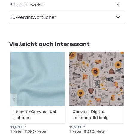
Pflegehinweise
EU-Verantwortlicher
Vielleicht auch Interessant
Leichter Canvas - Uni
Canvas - Digital
B
Hellblau
Leinenoptik Honig
S
Beige
B
11,09 € *
15,29 € *
33,
1
Meter
| 11,09 € / Meter
1
Meter
| 15,29 € / Meter
1
Me