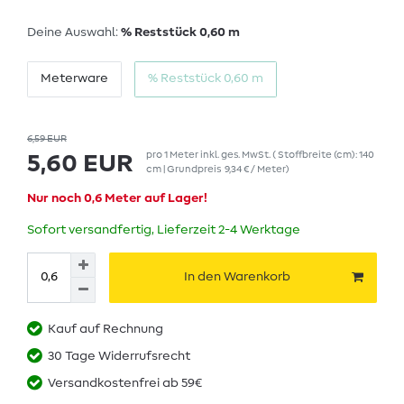
Deine Auswahl:
% Reststück 0,60 m
Meterware
% Reststück 0,60 m
6,59 EUR
pro
1
Meter
inkl. ges. MwSt.
( Stoffbreite (cm): 140
5,60 EUR
cm | Grundpreis
9,34 € / Meter
)
Nur noch 0,6 Meter auf Lager!
Sofort versandfertig, Lieferzeit 2-4 Werktage
In den Warenkorb
Kauf auf Rechnung
30 Tage Widerrufsrecht
Versandkostenfrei ab 59€