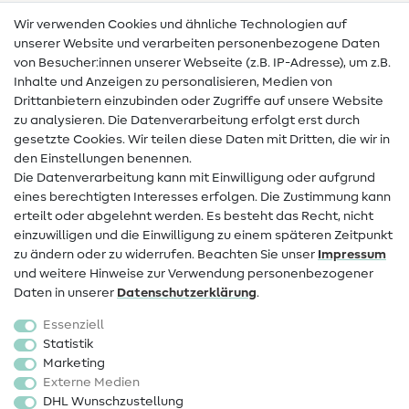
Wir verwenden Cookies und ähnliche Technologien auf
Nähanleitungen
unserer Website und verarbeiten personenbezogene Daten
von Besucher:innen unserer Webseite (z.B. IP-Adresse), um z.B.
Hilfe & Kontakt
Inhalte und Anzeigen zu personalisieren, Medien von
Drittanbietern einzubinden oder Zugriffe auf unsere Website
Kontakt
zu analysieren. Die Datenverarbeitung erfolgt erst durch
Infos zum Betreiberwechsel
gesetzte Cookies. Wir teilen diese Daten mit Dritten, die wir in
den Einstellungen benennen.
FAQ
Die Datenverarbeitung kann mit Einwilligung oder aufgrund
eines berechtigten Interesses erfolgen. Die Zustimmung kann
Widerrufsrecht
erteilt oder abgelehnt werden. Es besteht das Recht, nicht
Beliebt
einzuwilligen und die Einwilligung zu einem späteren Zeitpunkt
zu ändern oder zu widerrufen. Beachten Sie unser
Impressum
und weitere Hinweise zur Verwendung personenbezogener
Stoffe
Daten in unserer
Daten­schutz­erklärung
.
Nähzubehör
Essenziell
Sale
Statistik
Marketing
Schnittmuster
Externe Medien
DHL Wunschzustellung