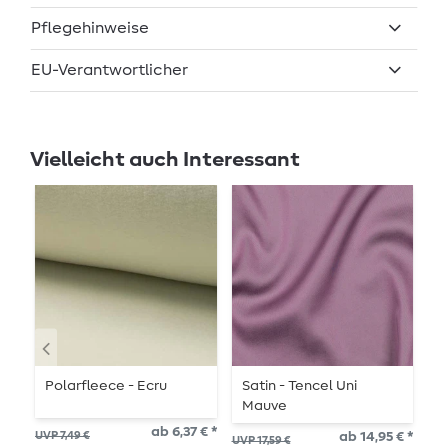
Pflegehinweise
EU-Verantwortlicher
Vielleicht auch Interessant
Polarfleece - Ecru
Satin - Tencel Uni
B
Mauve
S
ab 6,37 € *
UVP 7,49 €
ab 14,95 € *
UVP 17,59 €
UVP