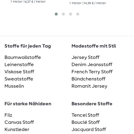
1
Meter
| 6,37 € / Meter
1
Meter
| 14,95 € / Meter
1
Me
Stoffe für jeden Tag
Modestoffe mit Stil
Baumwollstoffe
Jersey Stoff
Leinenstoffe
Denim Jeansstoff
Viskose Stoff
French Terry Stoff
Sweatstoffe
Bündchenstoff
Musselin
Romanit Jersey
Für starke Nähideen
Besondere Stoffe
Filz
Tencel Stoff
Canvas Stoff
Bouclé Stoff
Kunstleder
Jacquard Stoff