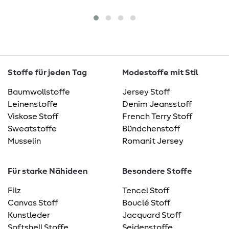
Stoffe für jeden Tag
Modestoffe mit Stil
Baumwollstoffe
Jersey Stoff
Leinenstoffe
Denim Jeansstoff
Viskose Stoff
French Terry Stoff
Sweatstoffe
Bündchenstoff
Musselin
Romanit Jersey
Für starke Nähideen
Besondere Stoffe
Filz
Tencel Stoff
Canvas Stoff
Bouclé Stoff
Kunstleder
Jacquard Stoff
Softshell Stoffe
Seidenstoffe