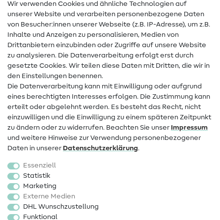
Wir verwenden Cookies und ähnliche Technologien auf
Nähanleitungen
unserer Website und verarbeiten personenbezogene Daten
von Besucher:innen unserer Webseite (z.B. IP-Adresse), um z.B.
Hilfe & Kontakt
Inhalte und Anzeigen zu personalisieren, Medien von
Drittanbietern einzubinden oder Zugriffe auf unsere Website
Kontakt
zu analysieren. Die Datenverarbeitung erfolgt erst durch
Infos zum Betreiberwechsel
gesetzte Cookies. Wir teilen diese Daten mit Dritten, die wir in
den Einstellungen benennen.
FAQ
Die Datenverarbeitung kann mit Einwilligung oder aufgrund
eines berechtigten Interesses erfolgen. Die Zustimmung kann
Widerrufsrecht
erteilt oder abgelehnt werden. Es besteht das Recht, nicht
Beliebt
einzuwilligen und die Einwilligung zu einem späteren Zeitpunkt
zu ändern oder zu widerrufen. Beachten Sie unser
Impressum
und weitere Hinweise zur Verwendung personenbezogener
Stoffe
Daten in unserer
Daten­schutz­erklärung
.
Nähzubehör
Essenziell
Sale
Statistik
Marketing
Schnittmuster
Externe Medien
DHL Wunschzustellung
Funktional