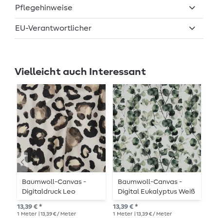
Pflegehinweise
EU-Verantwortlicher
Vielleicht auch Interessant
Baumwoll-Canvas -
Baumwoll-Canvas -
B
Digitaldruck Leo
Digital Eukalyptus Weiß
N
Offwhite
D
13,39 € *
13,39 € *
13,
B
1
Meter
| 13,39 € / Meter
1
Meter
| 13,39 € / Meter
1
Me