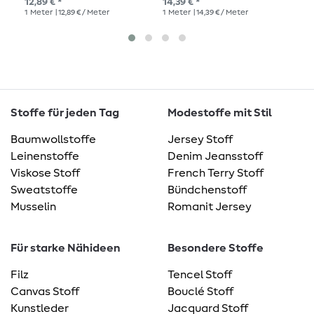
12,89 € *
14,39 € *
1
Me
1
Meter
| 12,89 € / Meter
1
Meter
| 14,39 € / Meter
Stoffe für jeden Tag
Modestoffe mit Stil
Baumwollstoffe
Jersey Stoff
Leinenstoffe
Denim Jeansstoff
Viskose Stoff
French Terry Stoff
Sweatstoffe
Bündchenstoff
Musselin
Romanit Jersey
Für starke Nähideen
Besondere Stoffe
Filz
Tencel Stoff
Canvas Stoff
Bouclé Stoff
Kunstleder
Jacquard Stoff