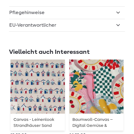
Pflegehinweise
EU-Verantwortlicher
Vielleicht auch Interessant
Canvas - Leinenlook
Baumwoll-Canvas –
C
Strandhäuser Sand
Digital Gemüse &
Früchte Ecru
10,