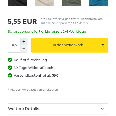
pro
0,5
Meter
inkl. ges. MwSt.
( Stoffbreite (cm):
5,55 EUR
140 cm | Grundpreis
11,09 € / Meter
)
Sofort versandfertig, Lieferzeit 2-4 Werktage
In den Warenkorb
Kauf auf Rechnung
30 Tage Widerrufsrecht
Versandkostenfrei ab 59€
* inkl. ges. MwSt. zzgl.
Versandkosten
Weitere Details