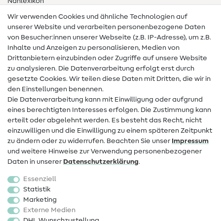
Nählexikon
Wir verwenden Cookies und ähnliche Technologien auf
Nähanleitungen
unserer Website und verarbeiten personenbezogene Daten
von Besucher:innen unserer Webseite (z.B. IP-Adresse), um z.B.
Hilfe & Kontakt
Inhalte und Anzeigen zu personalisieren, Medien von
Drittanbietern einzubinden oder Zugriffe auf unsere Website
Kontakt
zu analysieren. Die Datenverarbeitung erfolgt erst durch
Infos zum Betreiberwechsel
gesetzte Cookies. Wir teilen diese Daten mit Dritten, die wir in
den Einstellungen benennen.
FAQ
Die Datenverarbeitung kann mit Einwilligung oder aufgrund
eines berechtigten Interesses erfolgen. Die Zustimmung kann
Widerrufsrecht
erteilt oder abgelehnt werden. Es besteht das Recht, nicht
Beliebt
einzuwilligen und die Einwilligung zu einem späteren Zeitpunkt
zu ändern oder zu widerrufen. Beachten Sie unser
Impressum
und weitere Hinweise zur Verwendung personenbezogener
Stoffe
Daten in unserer
Daten­schutz­erklärung
.
Nähzubehör
Essenziell
Sale
Statistik
Marketing
Schnittmuster
Externe Medien
DHL Wunschzustellung