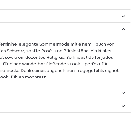
ür feminine, elegante Sommermode mit einem Hauch von
fes Schwarz, sanfte Rosé- und Pfirsichtöne, ein kühles
ot sowie ein dezentes Hellgrau. So findest du für jedes
 für einen wunderbar fließenden Look – perfekt für: -
Blusenröcke Dank seines angenehmen Tragegefühls eignet
m wohl fühlen möchtest.