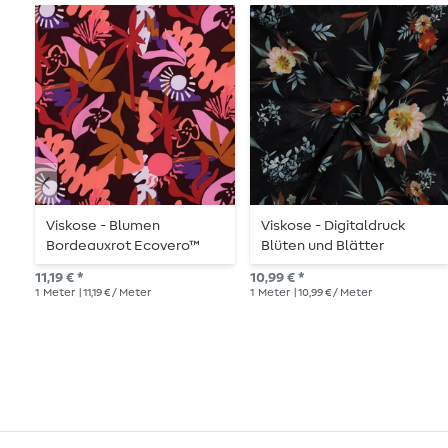
Viskose - Blumen
Viskose - Digitaldruck
Bordeauxrot Ecovero™
Blüten und Blätter
Schwarz
11,19 € *
10,99 € *
1
Meter
| 11,19 € / Meter
1
Meter
| 10,99 € / Meter