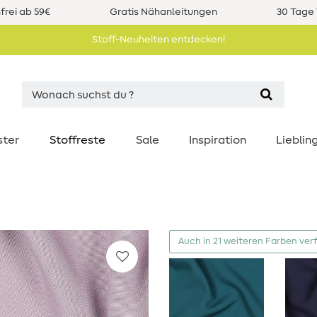
rei ab 59€
Gratis Nähanleitungen
30 Tage 
Stoff-Neuheiten entdecken!
ster
Stoffreste
Sale
Inspiration
Liebli
Auch in 21 weiteren Farben ver