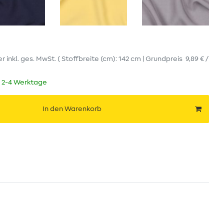
er
inkl. ges. MwSt.
( Stoffbreite (cm): 142 cm | Grundpreis
9,89 € /
t 2-4 Werktage
In den Warenkorb