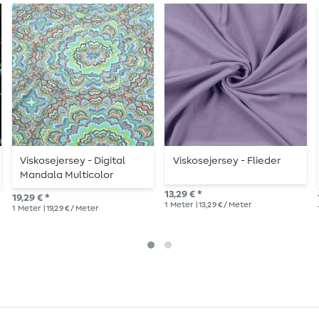
Viskosejersey - Digital
Viskosejersey - Flieder
Mandala Multicolor
13,29 € *
19,29 € *
1
Meter
| 13,29 € / Meter
1
Meter
| 19,29 € / Meter