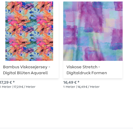
Bambus Viskosejersey -
Viskose Stretch -
V
Digital Blüten Aquarell
Digitaldruck Formen
G
Mint
Aquarell Hellblau
T
17,29 € *
16,49 € *
14,
1
Meter
| 17,29 € / Meter
1
Meter
| 16,49 € / Meter
1
Me