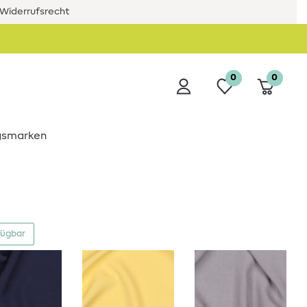
Widerrufsrecht
0
0
ngsmarken
fügbar