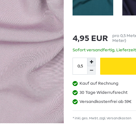
pro
0,5
Met
4,95 EUR
Meter
)
Sofort versandfertig, Lieferzei
Kauf auf Rechnung
30 Tage Widerrufsrecht
Versandkostenfrei ab 59€
* inkl. ges. MwSt. zzgl.
Versandkosten