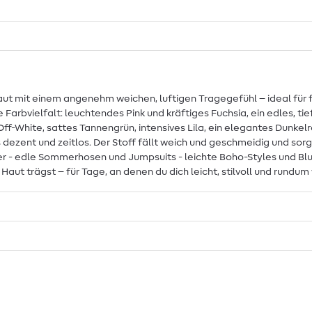
 Haut mit einem angenehm weichen, luftigen Tragegefühl – ideal f
arbvielfalt: leuchtendes Pink und kräftiges Fuchsia, ein edles, tie
Off-White, sattes Tannengrün, intensives Lila, ein elegantes Dunkelr
ezent und zeitlos. Der Stoff fällt weich und geschmeidig und sorgt
der - edle Sommerhosen und Jumpsuits - leichte Boho-Styles und 
r Haut trägst – für Tage, an denen du dich leicht, stilvoll und rundu