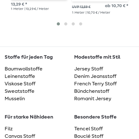
S
13,29 € *
ab 10,70 € *
UVP 12,59 €
UVP
1
Meter
| 13,29 € / Meter
1
Meter
| 10,70 € / Meter
1
Me
Stoffe für jeden Tag
Modestoffe mit Stil
Baumwollstoffe
Jersey Stoff
Leinenstoffe
Denim Jeansstoff
Viskose Stoff
French Terry Stoff
Sweatstoffe
Bündchenstoff
Musselin
Romanit Jersey
Für starke Nähideen
Besondere Stoffe
Filz
Tencel Stoff
Canvas Stoff
Bouclé Stoff