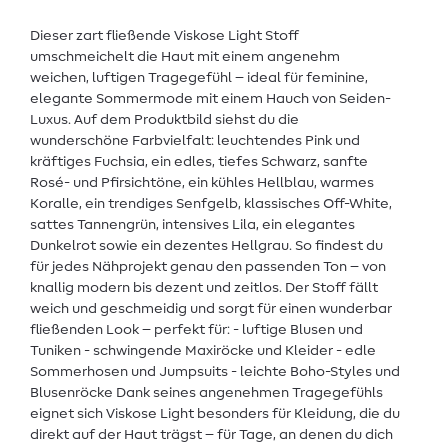
Dieser zart fließende Viskose Light Stoff
umschmeichelt die Haut mit einem angenehm
weichen, luftigen Tragegefühl – ideal für feminine,
elegante Sommermode mit einem Hauch von Seiden-
Luxus. Auf dem Produktbild siehst du die
wunderschöne Farbvielfalt: leuchtendes Pink und
kräftiges Fuchsia, ein edles, tiefes Schwarz, sanfte
Rosé- und Pfirsichtöne, ein kühles Hellblau, warmes
Koralle, ein trendiges Senfgelb, klassisches Off-White,
sattes Tannengrün, intensives Lila, ein elegantes
Dunkelrot sowie ein dezentes Hellgrau. So findest du
für jedes Nähprojekt genau den passenden Ton – von
knallig modern bis dezent und zeitlos. Der Stoff fällt
weich und geschmeidig und sorgt für einen wunderbar
fließenden Look – perfekt für: - luftige Blusen und
Tuniken - schwingende Maxiröcke und Kleider - edle
Sommerhosen und Jumpsuits - leichte Boho-Styles und
Blusenröcke Dank seines angenehmen Tragegefühls
eignet sich Viskose Light besonders für Kleidung, die du
direkt auf der Haut trägst – für Tage, an denen du dich