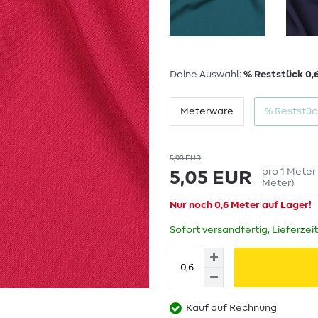
Deine Auswahl:
% Reststück 0,
Meterware
% Reststüc
5,93 EUR
pro
1
Meter
5,05 EUR
Meter
)
Nur noch 0,6 Meter auf Lager!
Sofort versandfertig, Lieferzei
Kauf auf Rechnung