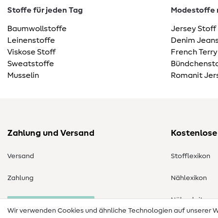
Stoffe für jeden Tag
Modestoffe m
Baumwollstoffe
Jersey Stoff
Leinenstoffe
Denim Jeans
Viskose Stoff
French Terry
Sweatstoffe
Bündchensto
Musselin
Romanit Jer
Zahlung und Versand
Kostenlose
Versand
Stofflexikon
Zahlung
Nählexikon
Nähanleitung
Bestellung widerrufen
Wir verwenden Cookies und ähnliche Technologien auf unserer