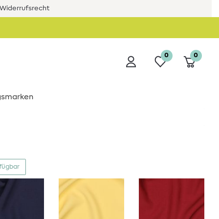
Widerrufsrecht
0
0
ngsmarken
rfügbar