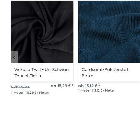
Viskose Twill - Uni Schwarz
Cordsamt-Polsterstoff
Tencel Finish
Petrol
ab 15,29 € *
ab 15,12 € *
UVP 17,99 €
1
Meter
| 15,12 € / Meter
1
Meter
| 15,29 € / Meter