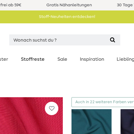
rei ab 59€
Gratis Nähanleitungen
30 Tage 
Stoff-Neuheiten entdecken!
ster
Stoffreste
Sale
Inspiration
Liebli
Auch in 22 weiteren Farben ve