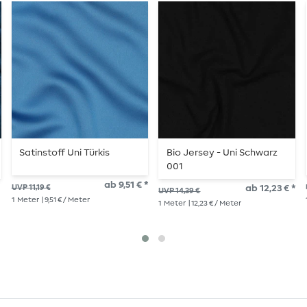
Satinstoff Uni Türkis
Bio Jersey - Uni Schwarz
001
ab 9,51 € *
UVP 11,19 €
ab 12,23 € *
UVP 14,39 €
1
Meter
| 9,51 € / Meter
1
Meter
| 12,23 € / Meter