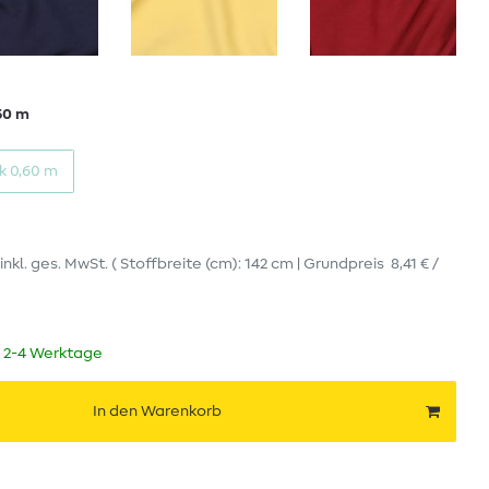
60 m
k 0,60 m
inkl. ges. MwSt.
( Stoffbreite (cm): 142 cm | Grundpreis
8,41 € /
t 2-4 Werktage
In den Warenkorb