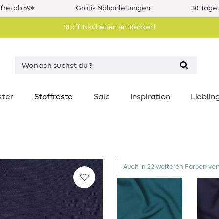
rei ab 59€
Gratis Nähanleitungen
30 Tage 
Stoff-Neuheiten entdecken!
ster
Stoffreste
Sale
Inspiration
Liebli
Auch in 22 weiteren Farben ve