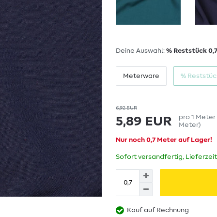
Deine Auswahl:
% Reststück 0,
Meterware
% Reststüc
6,92 EUR
pro
1
Meter
5,89 EUR
Meter
)
Nur noch 0,7 Meter auf Lager!
Sofort versandfertig, Lieferzei
Kauf auf Rechnung