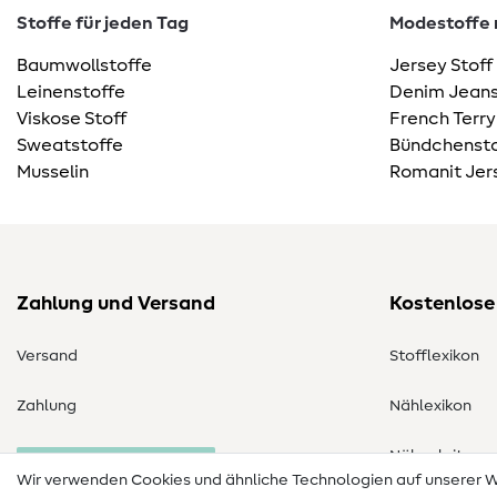
Stoffe für jeden Tag
Modestoffe m
Baumwollstoffe
Jersey Stoff
Leinenstoffe
Denim Jeans
Viskose Stoff
French Terry
Sweatstoffe
Bündchensto
Musselin
Romanit Jer
Zahlung und Versand
Kostenlose
Versand
Stofflexikon
Zahlung
Nählexikon
Nähanleitung
Bestellung widerrufen
Wir verwenden Cookies und ähnliche Technologien auf unserer