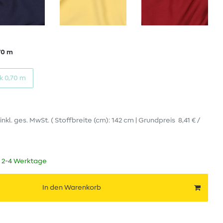
70 m
k 0,70 m
inkl. ges. MwSt.
( Stoffbreite (cm): 142 cm | Grundpreis
8,41 € /
t 2-4 Werktage
In den Warenkorb