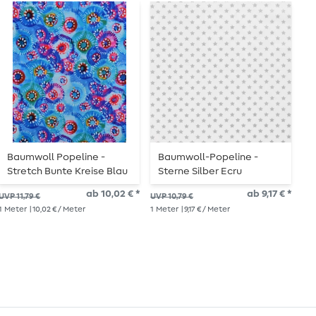
Baumwoll Popeline -
Baumwoll-Popeline -
B
Stretch Bunte Kreise Blau
Sterne Silber Ecru
ab 10,02 € *
ab 9,17 € *
UVP
UVP 11,79 €
UVP 10,79 €
1
Me
1
Meter
| 10,02 € / Meter
1
Meter
| 9,17 € / Meter