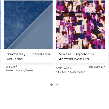
Samtjersey - Superstretch
Viskose - Digitaldruck
Uni Jeans
Abstrakt Weiß Lila
*
10,69 € *
ab 9,34 € *
UVP 10,99 €
1
Meter
| 10,69 € / Meter
1
Meter
| 9,34 € / Meter