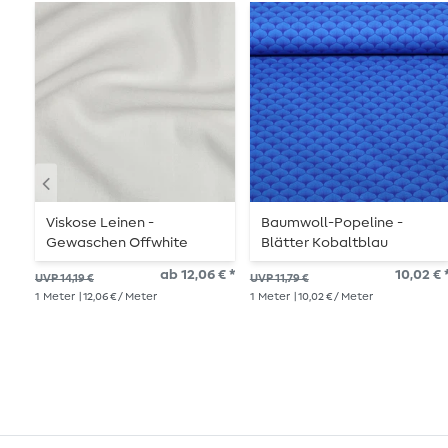
Viskose Leinen -
Baumwoll-Popeline -
Gewaschen Offwhite
Blätter Kobaltblau
ab 12,06 € *
10,02 € 
UVP 14,19 €
UVP 11,79 €
1
Meter
| 12,06 € / Meter
1
Meter
| 10,02 € / Meter