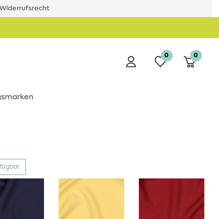
Widerrufsrecht
0
0
ngsmarken
rfügbar