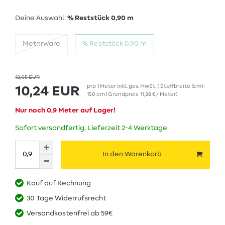
Deine Auswahl:
% Reststück 0,90 m
Meterware
% Reststück 0,90 m
12,05 EUR
pro
1
Meter
inkl. ges. MwSt.
( Stoffbreite (cm):
10,24 EUR
150 cm | Grundpreis
11,38 € / Meter
)
Nur noch 0,9 Meter auf Lager!
Sofort versandfertig, Lieferzeit 2-4 Werktage
In den Warenkorb
Kauf auf Rechnung
30 Tage Widerrufsrecht
Versandkostenfrei ab 59€