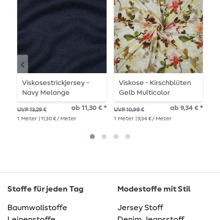
Viskosestrickjersey -
Viskose - Kirschblüten
L
Navy Melange
Gelb Multicolor
ab 11,30 € *
ab 9,34 € *
UVP
UVP 13,29 €
UVP 10,99 €
1
Me
1
Meter
| 11,30 € / Meter
1
Meter
| 9,34 € / Meter
Stoffe für jeden Tag
Modestoffe mit Stil
Baumwollstoffe
Jersey Stoff
Leinenstoffe
Denim Jeansstoff