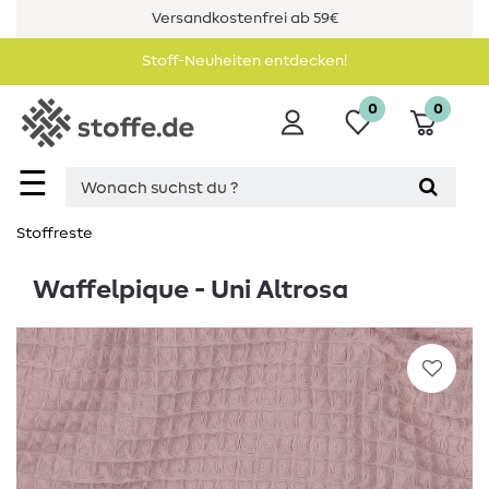
Versandkostenfrei ab 59€
Stoff-Neuheiten entdecken!
0
0
☰
Stoffreste
Waffelpique - Uni Altrosa