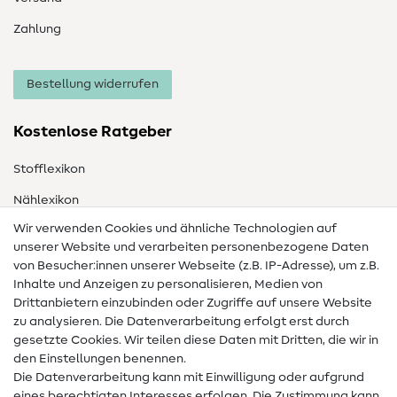
Zahlung
Bestellung widerrufen
Kostenlose Ratgeber
Stofflexikon
Nählexikon
Wir verwenden Cookies und ähnliche Technologien auf
Nähanleitungen
unserer Website und verarbeiten personenbezogene Daten
von Besucher:innen unserer Webseite (z.B. IP-Adresse), um z.B.
Hilfe & Kontakt
Inhalte und Anzeigen zu personalisieren, Medien von
Drittanbietern einzubinden oder Zugriffe auf unsere Website
Kontakt
zu analysieren. Die Datenverarbeitung erfolgt erst durch
Infos zum Betreiberwechsel
gesetzte Cookies. Wir teilen diese Daten mit Dritten, die wir in
den Einstellungen benennen.
FAQ
Die Datenverarbeitung kann mit Einwilligung oder aufgrund
eines berechtigten Interesses erfolgen. Die Zustimmung kann