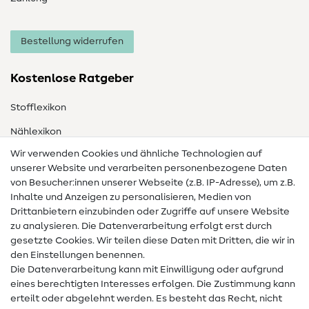
Bestellung widerrufen
Kostenlose Ratgeber
Stofflexikon
Nählexikon
Wir verwenden Cookies und ähnliche Technologien auf
Nähanleitungen
unserer Website und verarbeiten personenbezogene Daten
von Besucher:innen unserer Webseite (z.B. IP-Adresse), um z.B.
Hilfe & Kontakt
Inhalte und Anzeigen zu personalisieren, Medien von
Drittanbietern einzubinden oder Zugriffe auf unsere Website
Kontakt
zu analysieren. Die Datenverarbeitung erfolgt erst durch
Infos zum Betreiberwechsel
gesetzte Cookies. Wir teilen diese Daten mit Dritten, die wir in
den Einstellungen benennen.
FAQ
Die Datenverarbeitung kann mit Einwilligung oder aufgrund
eines berechtigten Interesses erfolgen. Die Zustimmung kann
Widerrufsrecht
erteilt oder abgelehnt werden. Es besteht das Recht, nicht