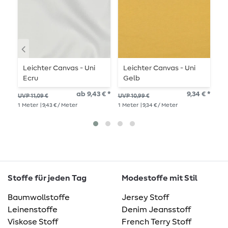
Leichter Canvas - Uni
Leichter Canvas - Uni
J
Ecru
Gelb
A
ab 9,43 € *
9,34 € *
UVP 11,09 €
UVP 10,99 €
UVP
1
Meter
| 9,43 € / Meter
1
Meter
| 9,34 € / Meter
1
Me
Stoffe für jeden Tag
Modestoffe mit Stil
Baumwollstoffe
Jersey Stoff
Leinenstoffe
Denim Jeansstoff
Viskose Stoff
French Terry Stoff