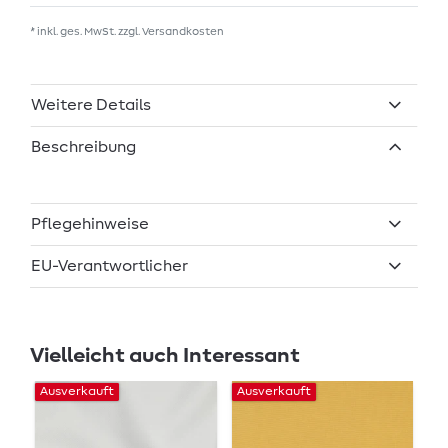
* inkl. ges. MwSt. zzgl.
Versandkosten
Weitere Details
Beschreibung
Pflegehinweise
EU-Verantwortlicher
Vielleicht auch Interessant
Ausverkauft
Ausverkauft
Au