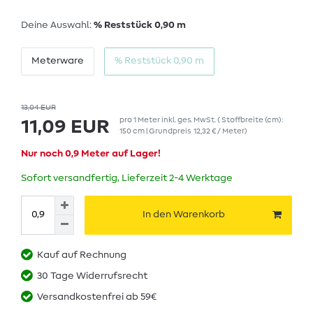
Deine Auswahl:
% Reststück 0,90 m
Meterware
% Reststück 0,90 m
13,04 EUR
pro
1
Meter
inkl. ges. MwSt.
( Stoffbreite (cm):
11,09 EUR
150 cm | Grundpreis
12,32 € / Meter
)
Nur noch 0,9 Meter auf Lager!
Sofort versandfertig, Lieferzeit 2-4 Werktage
In den Warenkorb
Kauf auf Rechnung
30 Tage Widerrufsrecht
Versandkostenfrei ab 59€