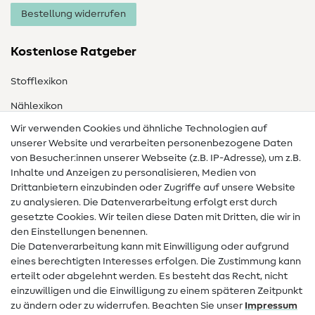
Bestellung widerrufen
Kostenlose Ratgeber
Stofflexikon
Nählexikon
Wir verwenden Cookies und ähnliche Technologien auf
Nähanleitungen
unserer Website und verarbeiten personenbezogene Daten
von Besucher:innen unserer Webseite (z.B. IP-Adresse), um z.B.
Hilfe & Kontakt
Inhalte und Anzeigen zu personalisieren, Medien von
Drittanbietern einzubinden oder Zugriffe auf unsere Website
Kontakt
zu analysieren. Die Datenverarbeitung erfolgt erst durch
Infos zum Betreiberwechsel
gesetzte Cookies. Wir teilen diese Daten mit Dritten, die wir in
den Einstellungen benennen.
FAQ
Die Datenverarbeitung kann mit Einwilligung oder aufgrund
eines berechtigten Interesses erfolgen. Die Zustimmung kann
Widerrufsrecht
erteilt oder abgelehnt werden. Es besteht das Recht, nicht
Beliebt
einzuwilligen und die Einwilligung zu einem späteren Zeitpunkt
zu ändern oder zu widerrufen. Beachten Sie unser
Impressum