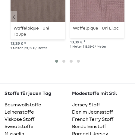
Waffelpique - Uni
Waffelpique - Uni Lilac
W
Taupe
F
13,39 € *
13,39 € *
13,
1
Meter
| 13,39 € / Meter
1
Meter
| 13,39 € / Meter
1
Me
Stoffe für jeden Tag
Modestoffe mit Stil
Baumwollstoffe
Jersey Stoff
Leinenstoffe
Denim Jeansstoff
Viskose Stoff
French Terry Stoff
Sweatstoffe
Bündchenstoff
Musselin
Romanit Jersey