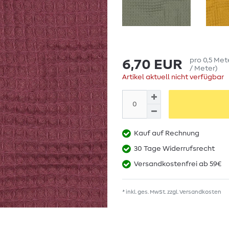
pro
0,5
Met
6,70 EUR
/ Meter
)
Artikel aktuell nicht verfügbar
Kauf auf Rechnung
30 Tage Widerrufsrecht
Versandkostenfrei ab 59€
* inkl. ges. MwSt. zzgl.
Versandkosten