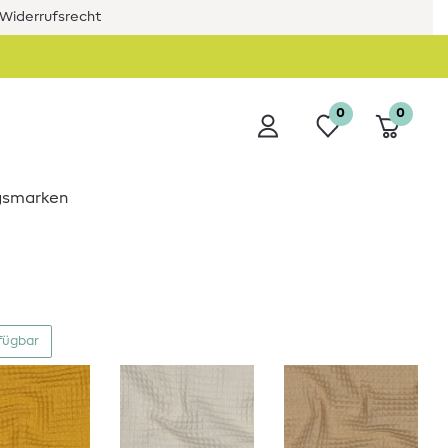
Widerrufsrecht
0
0
ngsmarken
fügbar