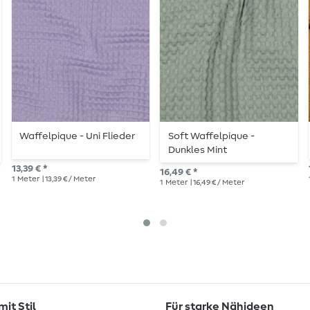
Waffelpique - Uni Flieder
Soft Waffelpique -
Dunkles Mint
13,39 € *
16,49 € *
1
Meter
| 13,39 € / Meter
1
Meter
| 16,49 € / Meter
it Stil
Für starke Nähideen