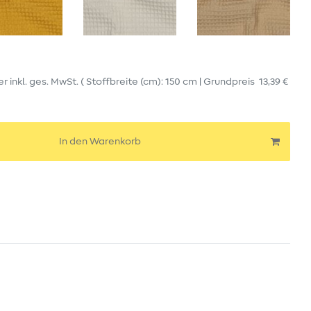
er
inkl. ges. MwSt.
( Stoffbreite (cm): 150 cm | Grundpreis
13,39 €
In den Warenkorb