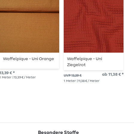
Waffelpique - Uni Orange
Waffelpique - Uni
W
Ziegelrot
D
13,39 € *
ab 11,38 € *
13,
UVP 13,39 €
1
Meter
| 13,39 € / Meter
1
Me
1
Meter
| 11,38 € / Meter
Besondere Stoffe