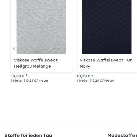
Viskose Waffelsweat -
Viskose Waffelsweat - Uni
Hellgrau Melange
Navy
10,29 € *
10,29 € *
1
Meter
| 10,29 € / Meter
1
Meter
| 10,29 € / Meter
Stoffe für jeden Tag
Modestoffe m