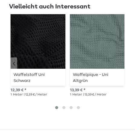
Vielleicht auch Interessant
Waffelstoff Uni
Waffelpique - Uni
W
Schwarz
Altgrün
11,
12,39 € *
13,39 € *
1
Me
1
Meter
| 12,39 € / Meter
1
Meter
| 13,39 € / Meter