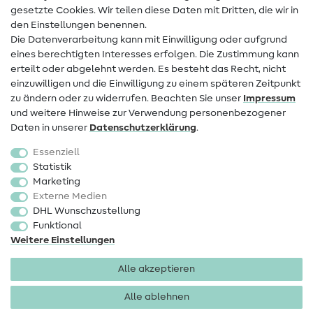
Infos zum Betreiberwechsel
gesetzte Cookies. Wir teilen diese Daten mit Dritten, die wir in
den Einstellungen benennen.
FAQ
Die Datenverarbeitung kann mit Einwilligung oder aufgrund
eines berechtigten Interesses erfolgen. Die Zustimmung kann
Widerrufsrecht
erteilt oder abgelehnt werden. Es besteht das Recht, nicht
Beliebt
einzuwilligen und die Einwilligung zu einem späteren Zeitpunkt
zu ändern oder zu widerrufen. Beachten Sie unser
Impressum
und weitere Hinweise zur Verwendung personenbezogener
Stoffe
Daten in unserer
Daten­schutz­erklärung
.
Nähzubehör
Essenziell
Sale
Statistik
Marketing
Schnittmuster
Externe Medien
DHL Wunschzustellung
Funktional
Weitere Einstellungen
Alle akzeptieren
Impressum
Datenschutz
AGB
Widerrufsbelehrung
Alle ablehnen