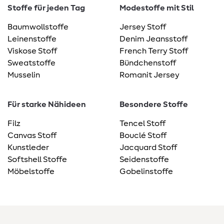
Stoffe für jeden Tag
Modestoffe mit Stil
Baumwollstoffe
Jersey Stoff
Leinenstoffe
Denim Jeansstoff
Viskose Stoff
French Terry Stoff
Sweatstoffe
Bündchenstoff
Musselin
Romanit Jersey
Für starke Nähideen
Besondere Stoffe
Filz
Tencel Stoff
Canvas Stoff
Bouclé Stoff
Kunstleder
Jacquard Stoff
Softshell Stoffe
Seidenstoffe
Möbelstoffe
Gobelinstoffe