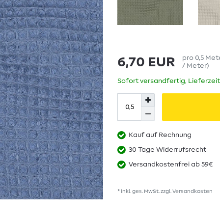
pro
0,5
Met
6,70 EUR
/ Meter
)
Sofort versandfertig, Lieferzei
Kauf auf Rechnung
30 Tage Widerrufsrecht
Versandkostenfrei ab 59€
* inkl. ges. MwSt. zzgl.
Versandkosten