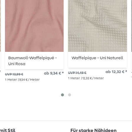
Baumwoll-Waffelpiqué -
Waffelpique - Uni Naturell
Uni Rosa
*
ab 12,32 € *
ab 9,34 € *
UVP 14,49 €
UVP 10,99 €
1
Meter
| 12,32 € / Meter
1
Meter
| 9,34 € / Meter
it Stil
Für starke Nähideen