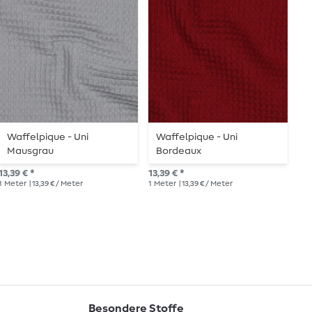
Waffelpique - Uni
Waffelpique - Uni
W
Mausgrau
Bordeaux
11,
13,39 € *
13,39 € *
1
Me
1
Meter
| 13,39 € / Meter
1
Meter
| 13,39 € / Meter
Besondere Stoffe