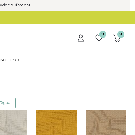
Widerrufsrecht
0
0
ngsmarken
fügbar