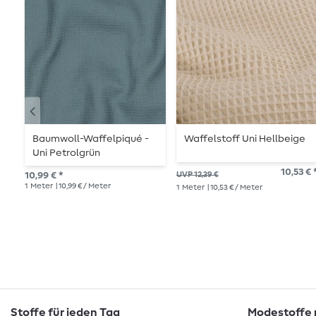
Baumwoll-Waffelpiqué -
Waffelstoff Uni Hellbeige
Uni Petrolgrün
10,53 € 
10,99 € *
UVP 12,39 €
1
Meter
| 10,99 € / Meter
1
Meter
| 10,53 € / Meter
Stoffe für jeden Tag
Modestoffe m