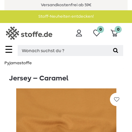
Versandkostenfrei ab 59€
Stoff-Neuheiten entdecken!
0
0
☰
Pyjamastoffe
Jersey – Caramel