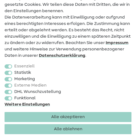
Infos zum Betreiberwechsel
gesetzte Cookies. Wir teilen diese Daten mit Dritten, die wir in
den Einstellungen benennen.
FAQ
Die Datenverarbeitung kann mit Einwilligung oder aufgrund
eines berechtigten Interesses erfolgen. Die Zustimmung kann
Widerrufsrecht
erteilt oder abgelehnt werden. Es besteht das Recht, nicht
Beliebt
einzuwilligen und die Einwilligung zu einem späteren Zeitpunkt
zu ändern oder zu widerrufen. Beachten Sie unser
Impressum
und weitere Hinweise zur Verwendung personenbezogener
Stoffe
Daten in unserer
Daten­schutz­erklärung
.
Nähzubehör
Essenziell
Sale
Statistik
Marketing
Schnittmuster
Externe Medien
DHL Wunschzustellung
Funktional
Weitere Einstellungen
Alle akzeptieren
Impressum
Datenschutz
AGB
Widerrufsbelehrung
Alle ablehnen