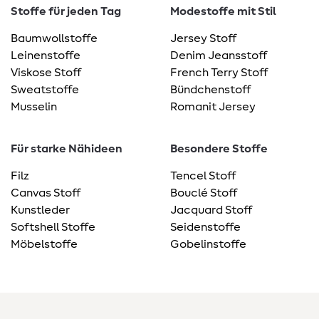
Stoffe für jeden Tag
Modestoffe mit Stil
Baumwollstoffe
Jersey Stoff
Leinenstoffe
Denim Jeansstoff
Viskose Stoff
French Terry Stoff
Sweatstoffe
Bündchenstoff
Musselin
Romanit Jersey
Für starke Nähideen
Besondere Stoffe
Filz
Tencel Stoff
Canvas Stoff
Bouclé Stoff
Kunstleder
Jacquard Stoff
Softshell Stoffe
Seidenstoffe
Möbelstoffe
Gobelinstoffe