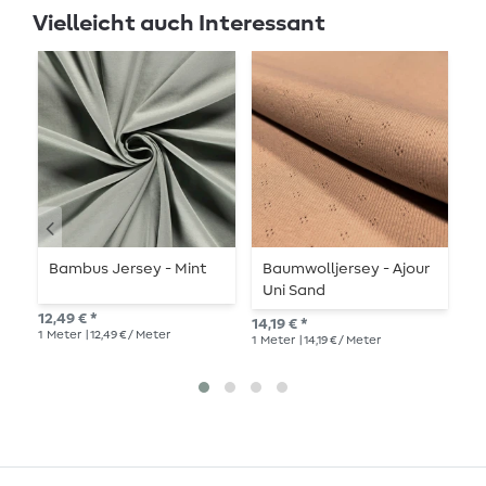
Vielleicht auch Interessant
Bambus Jersey - Mint
Baumwolljersey - Ajour
S
Uni Sand
12,49 € *
12,
14,19 € *
1
Meter
| 12,49 € / Meter
1
Me
1
Meter
| 14,19 € / Meter